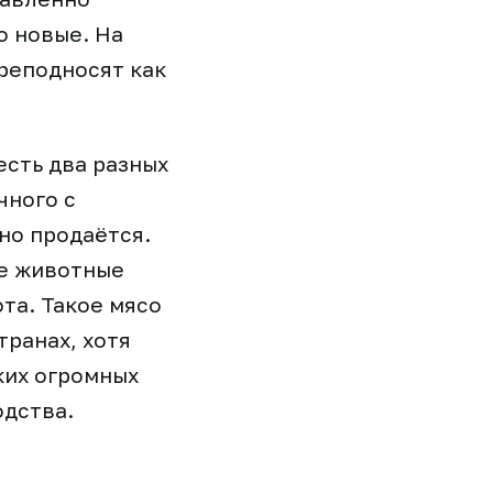
о новые. На
преподносят как
есть два разных
чного с
но продаётся.
ие животные
та. Такое мясо
транах, хотя
ких огромных
одства.