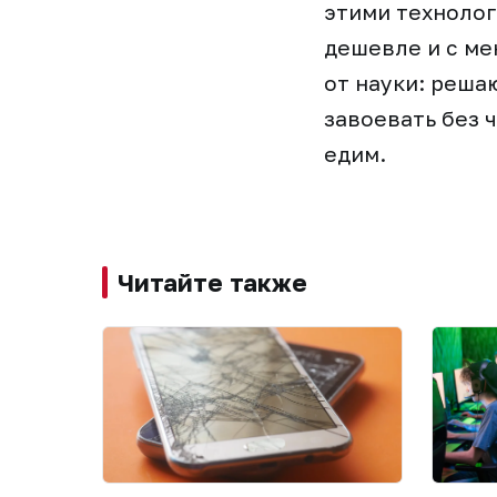
этими технолог
дешевле и с ме
от науки: реша
завоевать без 
едим.
Читайте также