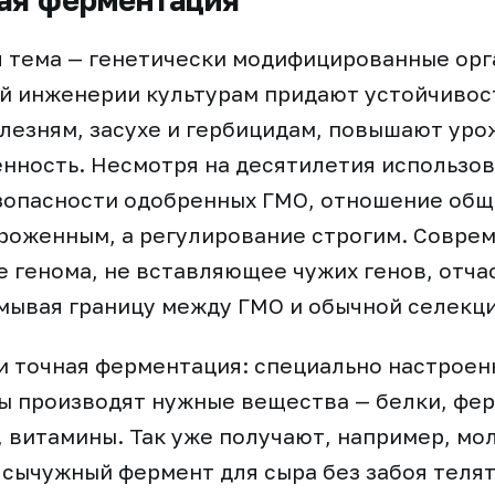
ая ферментация
 тема — генетически модифицированные орг
й инженерии культурам придают устойчивос
лезням, засухе и гербицидам, повышают уро
нность. Несмотря на десятилетия использов
зопасности одобренных ГМО, отношение общ
роженным, а регулирование строгим. Совре
 генома, не вставляющее чужих генов, отча
мывая границу между ГМО и обычной селекц
и точная ферментация: специально настрое
ы производят нужные вещества — белки, фе
 витамины. Так уже получают, например, мо
 сычужный фермент для сыра без забоя телят