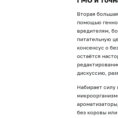
ГМО и точн
Вторая большая
помощью генно
вредителям, бо
питательную це
консенсус о бе
остаётся насто
редактирование
дискуссию, раз
Набирает силу 
микроорганизм
ароматизаторы,
без коровы или