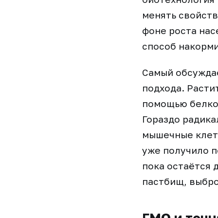
менять свойств
фоне роста нас
способ накорми
Самый обсуждае
подхода. Расти
помощью белков
Гораздо радика
мышечные клетк
уже получило п
пока остаётся 
пастбищ, выбро