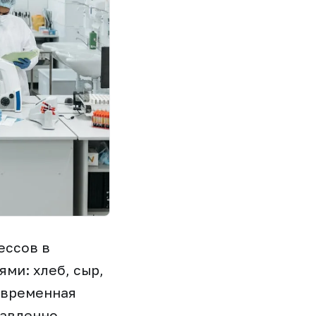
ессов в
ми: хлеб, сыр,
овременная
равленно