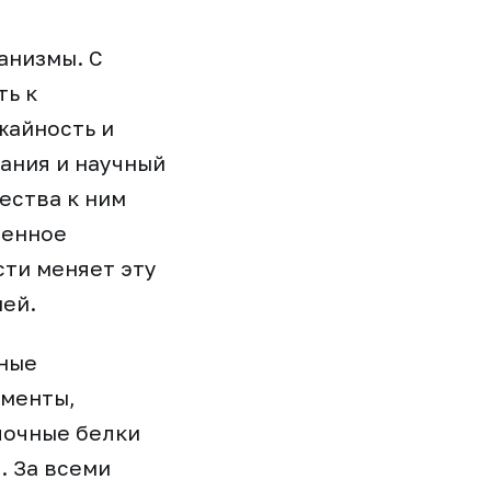
анизмы. С
ть к
жайность и
ания и научный
ества к ним
менное
сти меняет эту
ией.
нные
рменты,
лочные белки
. За всеми