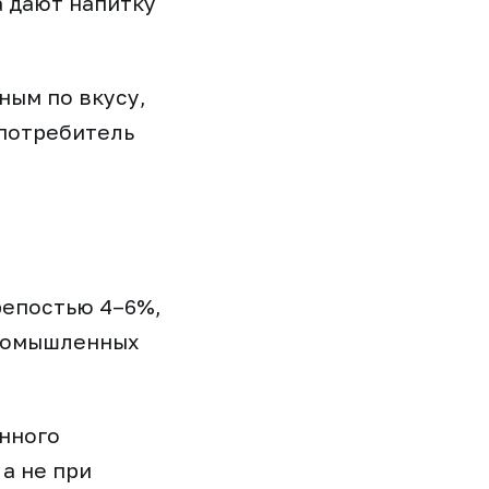
а дают напитку
ным по вкусу,
 потребитель
репостью 4–6%,
промышленных
енного
 а не при