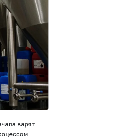
ачала варят
процессом