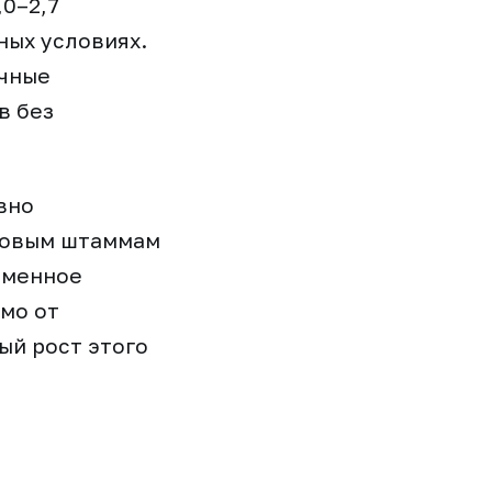
,0–2,7
ных условиях.
очные
в без
вно
 новым штаммам
еменное
мо от
ый рост этого