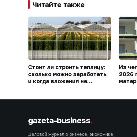
Читайте также
Стоит ли строить теплицу:
Из че
сколько можно заработать
2026 
и когда вложения не
матер
окупятся
gazeta-business
.
Деловой журнал о бизнесе, экономике,