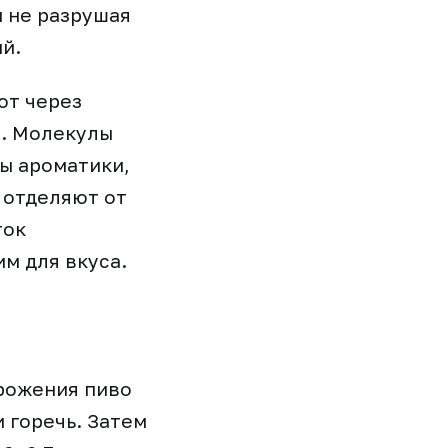
и не разрушая
й.
ют через
. Молекулы
лы ароматики,
 отделяют от
ток
м для вкуса.
рожения пиво
 горечь. Затем