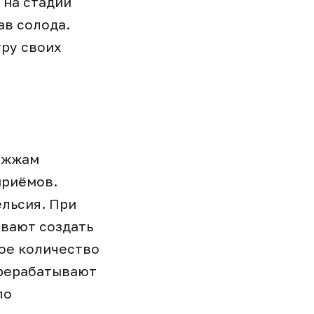
 на стадии
ав солода.
ру своих
рожжам
приёмов.
льсия. При
евают создать
ое количество
ерерабатывают
ло