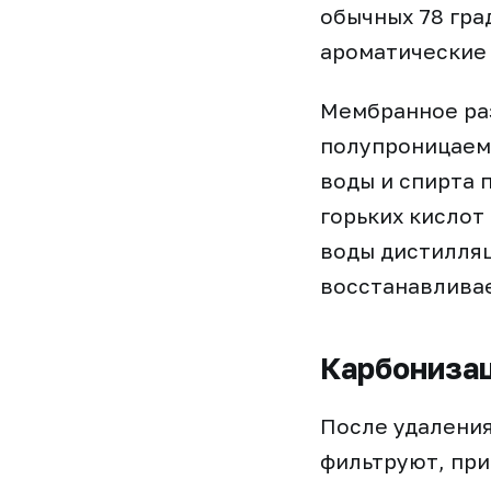
обычных 78 гра
ароматические 
Мембранное раз
полупроницаем
воды и спирта 
горьких кислот
воды дистилляц
восстанавливае
Карбонизац
После удалени
фильтруют, при