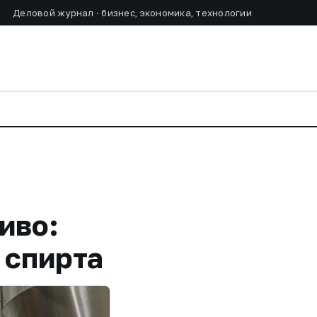
Деловой журнал · бизнес, экономика, технологии
иво:
 спирта