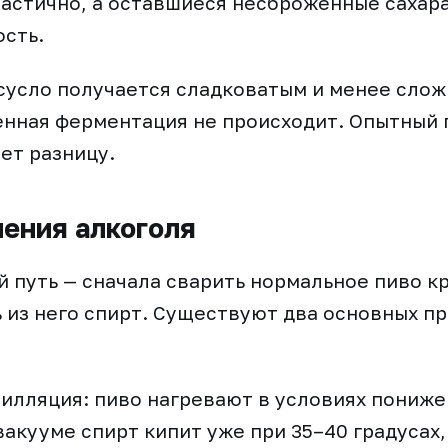
астично, а оставшиеся несброженные сахар
ость.
сусло получается сладковатым и менее слож
енная ферментация не происходит. Опытный
ет разницу.
ения алкоголя
 путь — сначала сварить нормальное пиво к
ь из него спирт. Существуют два основных 
илляция: пиво нагревают в условиях пониж
вакууме спирт кипит уже при 35–40 градусах,