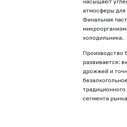
насыщают углек
атмосферы для 
Финальная паст
микроорганизмы
холодильника.
Производство б
развивается: в
дрожжей и точ
безалкогольное
традиционного 
сегмента рынка