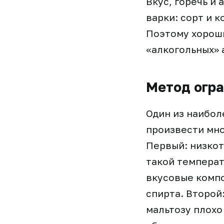
Вкус, горечь и
варки: сорт и 
Поэтому хорош
«алкогольных» 
Метод огра
Один из наибол
произвести мно
Первый: низкот
такой температ
вкусовые компо
спирта. Второ
мальтозу плохо