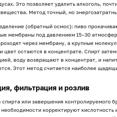
дусах. Это позволяет удалить алкоголь, почт
вещества. Метод точный, но энергозатратны
деление (обратный осмос): пиво прокачива
ые мембраны под давлением 15–30 атмосфер
проходят через мембрану, а крупные молеку
 и цвет остаются в концентрате. Спирт затем
ией, воду возвращают в концентрат, и напи
тся. Этот метод считается наиболее щадящи
ия, фильтрация и розлив
я спирта или завершения контролируемого б
 необходимости корректируют кислотность и