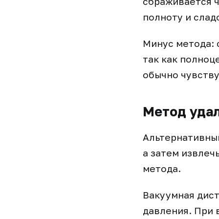
сбраживается ч
полноту и слад
Минус метода: 
так как полноц
обычно чувству
Метод удал
Альтернативный
а затем извлеч
метода.
Вакуумная дист
давления. При 