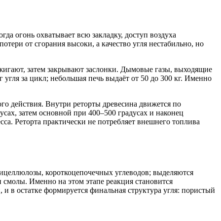
да огонь охватывает всю закладку, доступ воздуха
отери от сгорания высоки, а качество угля нестабильно, но
жигают, затем закрывают заслонки. Дымовые газы, выходящие
 угля за цикл; небольшая печь выдаёт от 50 до 300 кг. Именно
о действия. Внутри реторты древесина движется по
усах, затем основной при 400–500 градусах и наконец
сса. Реторта практически не потребляет внешнего топлива
емицеллюлозы, короткоцепочечных углеводов; выделяются
и смолы. Именно на этом этапе реакция становится
, и в остатке формируется финальная структура угля: пористый