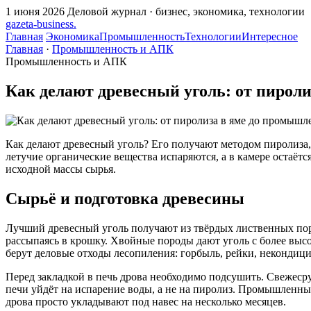
1 июня 2026
Деловой журнал · бизнес, экономика, технологии
gazeta
-
business
.
Главная
Экономика
Промышленность
Технологии
Интересное
Главная
·
Промышленность и АПК
Промышленность и АПК
Как делают древесный уголь: от пирол
Как делают древесный уголь? Его получают методом пиролиза, т
летучие органические вещества испаряются, а в камере остаёт
исходной массы сырья.
Сырьё и подготовка древесины
Лучший древесный уголь получают из твёрдых лиственных пород
рассыпаясь в крошку. Хвойные породы дают уголь с более высо
берут деловые отходы лесопиления: горбыль, рейки, некондиц
Перед закладкой в печь дрова необходимо подсушить. Свежесру
печи уйдёт на испарение воды, а не на пиролиз. Промышленн
дрова просто укладывают под навес на несколько месяцев.