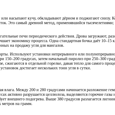
или насыпают кучу, обкладывают дёрном и поджигают снизу. Ког
уток. Это самый древний метод, применявшийся тысячелетиями; п
ательные печи периодического действия. Дрова загружают, раз
чшает экономику процесса. Одна стандартная бочка даёт 10–15 кг
нных на продажу угля для мангалов.
рты. Используют установки непрерывного или полунепрерывног
ри 150–200 градусах, затем начальный пиролиз при 250–300 град
, сжигаются в отдельной горелке, давая тепло для самого проце
становок достигает нескольких тонн угля в сутки.
ная влага. Между 200 и 280 градусами начинается разложение г
дусах активно разрушается целлюлоза, выделяются горючие газы 
ебует внешнего подогрева. Выше 380 градусов разлагается лигнин
 метров на грамм.