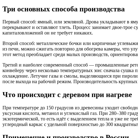
Три основных способа производства
Первый способ: ямный, или земляной. Дрова укладывают в яму 
перекрывают и оставляют тлеть. Процесс занимает двое-трое с
капиталовложений он не требует никаких.
Второй способ: металлические бочки или кирпичные углевыжиг
из печи, можно сжигать повторно для обогрева камеры, что улу
этот метод преобладает среди малых производств, ориентирова
Третий и наиболее современный способ — промышленные рето
конвейеру через несколько температурных зон: сначала сушка п
охлаждение. Летучие газы и смолы, выделяющиеся при пиролизе
после выхода на рабочий режим. Производительность крупных у
Что происходит с деревом при нагреве
При температуре до 150 градусов из древесины уходит свобод
уксусная кислота, метанол и углекислый газ. При 280–380 гра
экзотермической, то есть идёт с выделением тепла и уже не тр
углеродный каркас с удельной поверхностью до 300 квадратных
Применение и производство в России