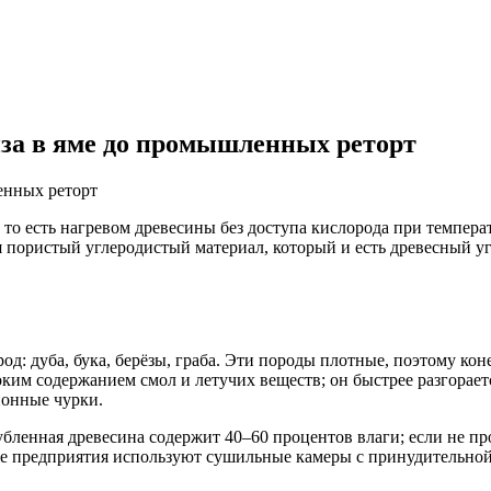
иза в яме до промышленных реторт
о есть нагревом древесины без доступа кислорода при температу
ся пористый углеродистый материал, который и есть древесный у
: дуба, бука, берёзы, граба. Эти породы плотные, поэтому кон
ким содержанием смол и летучих веществ; он быстрее разгорает
ионные чурки.
бленная древесина содержит 40–60 процентов влаги; если не про
ые предприятия используют сушильные камеры с принудительной