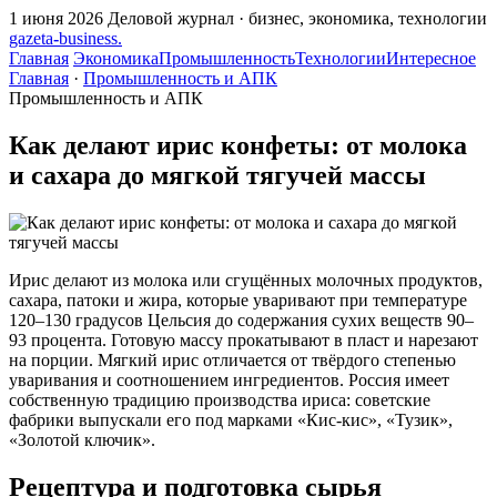
1 июня 2026
Деловой журнал · бизнес, экономика, технологии
gazeta
-
business
.
Главная
Экономика
Промышленность
Технологии
Интересное
Главная
·
Промышленность и АПК
Промышленность и АПК
Как делают ирис конфеты: от молока
и сахара до мягкой тягучей массы
Ирис делают из молока или сгущённых молочных продуктов,
сахара, патоки и жира, которые уваривают при температуре
120–130 градусов Цельсия до содержания сухих веществ 90–
93 процента. Готовую массу прокатывают в пласт и нарезают
на порции. Мягкий ирис отличается от твёрдого степенью
уваривания и соотношением ингредиентов. Россия имеет
собственную традицию производства ириса: советские
фабрики выпускали его под марками «Кис-кис», «Тузик»,
«Золотой ключик».
Рецептура и подготовка сырья