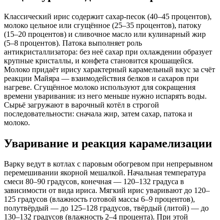
Классический ирис содержит сахар-песок (40–45 процентов),
молоко цельное или сгущённое (25–35 процентов), патоку
(15–20 процентов) и сливочное масло или кулинарный жир
(5–8 процентов). Патока выполняет роль
антикристаллизатора: без неё сахар при охлаждении образует
крупные кристаллы, и конфета становится крошащейся.
Молоко придаёт ирису характерный карамельный вкус за счёт
реакции Майяра — взаимодействия белков и сахаров при
нагреве. Сгущённое молоко используют для сокращения
времени уваривания: из него меньше нужно испарять воды.
Сырьё загружают в варочный котёл в строгой
последовательности: сначала жир, затем сахар, патока и
молоко.
Уваривание и реакция карамелизации
Варку ведут в котлах с паровым обогревом при непрерывном
перемешивании якорной мешалкой. Начальная температура
смеси 80–90 градусов, конечная — 120–132 градуса в
зависимости от вида ириса. Мягкий ирис уваривают до 120–
125 градусов (влажность готовой массы 6–9 процентов),
полутвёрдый — до 125–128 градусов, твёрдый (литой) — до
130–132 градусов (влажность 2–4 процента). При этой