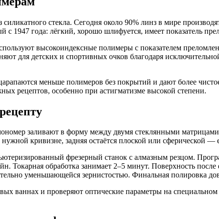
имерам
з силикатного стекла. Сегодня около 90% линз в мире производ
с 1947 года: лёгкий, хорошо шлифуется, имеет показатель прел
спользуют высокоиндексные полимеры с показателем преломления
еняют для детских и спортивных очков благодаря исключительно
арапаются меньше полимеров без покрытий и дают более чисто
жных рецептов, особенно при астигматизме высокой степени.
 рецепту
ономер заливают в форму между двумя стеклянными матрицами 
 нужной кривизне, задняя остаётся плоской или сферической — е
пьютеризированный фрезерный станок с алмазным резцом. Прогр
айн. Токарная обработка занимает 2–5 минут. Поверхность после
ельно уменьшающейся зернистостью. Финальная полировка дово
овых ваннах и проверяют оптические параметры на специальном