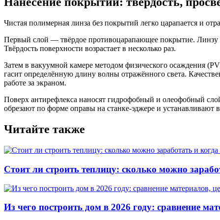
Нанесение покрытий: твёрдость, просв
Чистая полимерная линза без покрытий легко царапается и от
Первый слой — твёрдое противоцарапающее покрытие. Линзу п
Твёрдость поверхности возрастает в несколько раз.
Затем в вакуумной камере методом физического осаждения (P
гасит определённую длину волны отражённого света. Качествен
работе за экраном.
Поверх антирефлекса наносят гидрофобный и олеофобный слой
обрезают по форме оправы на станке-эджере и устанавливают 
Читайте также
Стоит ли строить теплицу: сколько можно зарабо
Из чего построить дом в 2026 году: сравнение мат