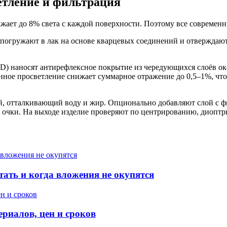
етление и фильтрация
ражает до 8% света с каждой поверхности. Поэтому все совреме
огружают в лак на основе кварцевых соединений и отверждают 
VD) наносят антирефлексное покрытие из чередующихся слоёв о
ное просветление снижает суммарное отражение до 0,5–1%, что 
, отталкивающий воду и жир. Опционально добавляют слой с фи
в очки. На выходе изделие проверяют по центрированию, диоптр
тать и когда вложения не окупятся
ериалов, цен и сроков