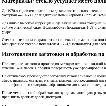
Материалы: стекло уступает место пол
До 1970-х годов очковые линзы делали почти исключительно и
материал — CR-39 (аллилдигликольный карбонат), применяемый 
Для линз с высокой коррекцией, где важна меньшая толщина, и
той же оптической силе. Поликарбонат (показатель 1,59) прим
ударе.
Стеклянные линзы сохраняются в нишевых применениях: они ц
Минеральное стекло с показателем 1,7–1,9 используют для сло
Изготовление заготовки и обработка по
Полимерные заготовки производят методом отливки: жидкий м
течение 8–20 часов. Передняя поверхность уже сформирована в
На оптическом производстве заготовку устанавливают на ком
сфера, цилиндр, ось астигматизма, призма, прогрессивный диз
— шлифование и полировка абразивными дисками с последоват
После механической обработки линзу промывают в ультразвук
превышать десятых долей диоптрии.