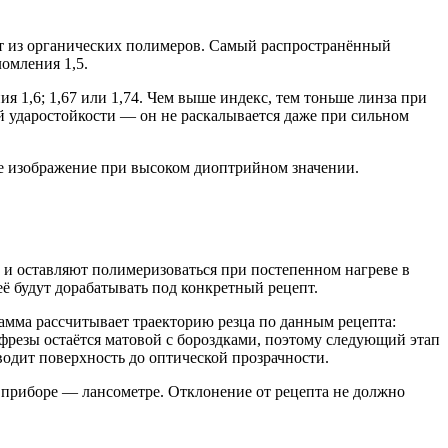
ят из органических полимеров. Самый распространённый
омления 1,5.
 1,6; 1,67 или 1,74. Чем выше индекс, тем тоньше линза при
й ударостойкости — он не раскалывается даже при сильном
е изображение при высоком диоптрийном значении.
и оставляют полимеризоваться при постепенном нагреве в
ё будут дорабатывать под конкретный рецепт.
амма рассчитывает траекторию резца по данным рецепта:
 фрезы остаётся матовой с бороздками, поэтому следующий этап
дит поверхность до оптической прозрачности.
 приборе — лансометре. Отклонение от рецепта не должно