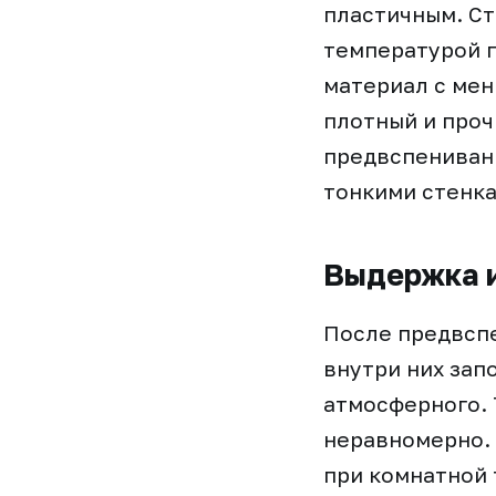
пластичным. Ст
температурой п
материал с мень
плотный и проч
предвспенивани
тонкими стенка
Выдержка и
После предвспе
внутри них зап
атмосферного. 
неравномерно.
при комнатной т