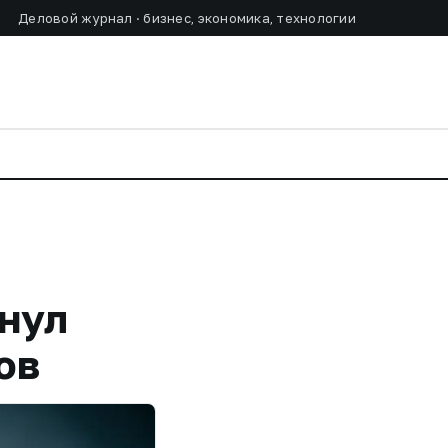
Деловой журнал · бизнес, экономика, технологии
анул
ов