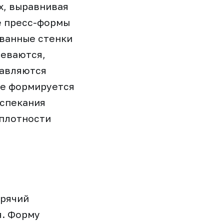
х, выравнивая
е пресс-формы
ванные стенки
реваются,
лавляются
пе формируется
 спекания
 плотности
орячий
я. Форму