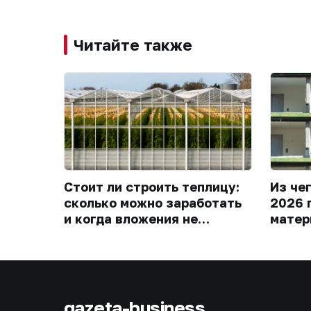
Читайте также
Стоит ли строить теплицу:
Из че
сколько можно заработать
2026 
и когда вложения не
матер
окупятся
gazeta-business
.