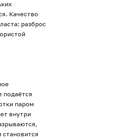
ьких
ся. Качество
ласта: разброс
пористой
ное
е подаётся
ботки паром
ает внутри
разрываются,
и становится