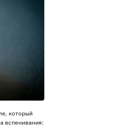
ле, который
па вспенивания: