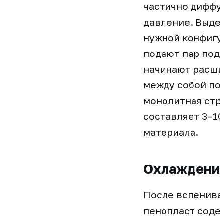
частично диффу
давление. Выд
нужной конфиг
подают пар под
начинают расши
между собой по
монолитная стр
составляет 3–1
материала.
Охлаждение
После вспенива
пенопласт соде