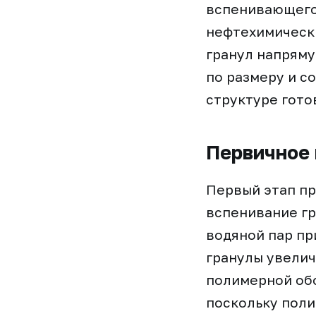
вспенивающегос
нефтехимически
гранул напряму
по размеру и с
структуре гото
Первичное 
Первый этап пр
вспенивание гр
водяной пар пр
гранулы увелич
полимерной обо
поскольку поли