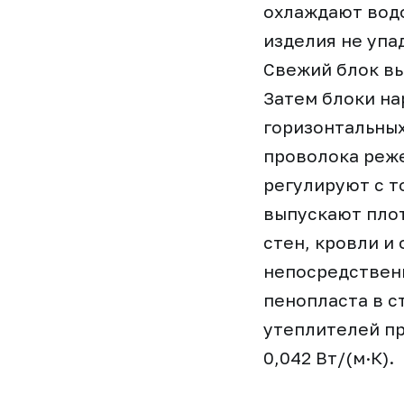
охлаждают водо
изделия не упа
Свежий блок вы
Затем блоки на
горизонтальных
проволока реже
регулируют с т
выпускают плот
стен, кровли и
непосредствен
пенопласта в с
утеплителей пр
0,042 Вт/(м·К).