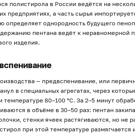
я полистирола в России ведётся на нескол
х предприятиях, а часть сырья импортирует
ю определяет однородность будущего пеноп
одержанию пентана ведёт к неравномерной 
вого изделия.
вспенивание
оизводства — предвспенивание, или первич
анул в специальных агрегатах, через которы
и температуре 80–100 °C. За 2–5 минут обра
иваются в объёме в 30–50 раз: пентан закип
лочки, стенки ячеек растягиваются, но не 
стирол при этой температуре размягчается 