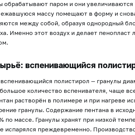
ы обрабатывают паром и они увеличиваются 
слежавшуюся массу помещают в форму и снов
яются между собой, образуя однородный бл
ха. Именно этот воздух и делает пенопласт 
ом.
сырьё: вспенивающийся полисти
 вспенивающийся полистирол — гранулы диам
ольшое количество вспенивателя, чаще все
нтан растворён в полимере и при нагреве ис
ение гранулы. Содержание пентана в исход
% по массе. Гранулы хранят при низкой темп
не испарялся преждевременно. Производств