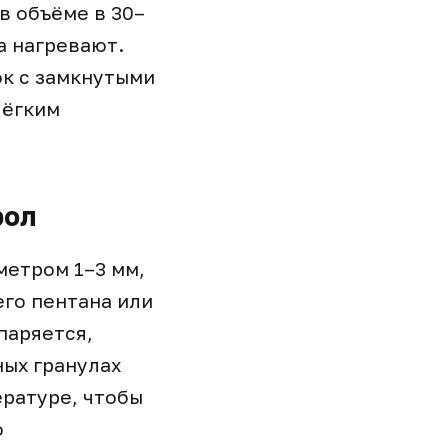
в объёме в 30–
а нагревают.
ок с замкнутыми
лёгким
рол
етром 1–3 мм,
го пентана или
паряется,
ных гранулах
ературе, чтобы
о