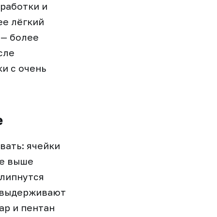
работки и
ее лёгкий
 — более
сле
и с очень
е
вать: ячейки
ие выше
слипнутся
и выдерживают
ар и пентан