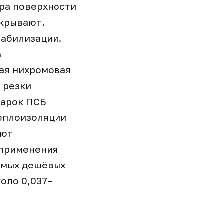
ура поверхности
ткрывают.
табилизации.
а
тая нихромовая
 резки
марок ПСБ
теплоизоляции
уют
 применения
самых дешёвых
оло 0,037–