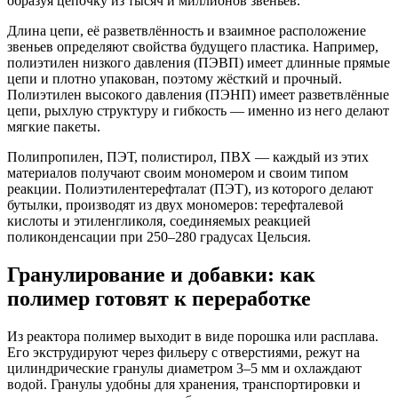
образуя цепочку из тысяч и миллионов звеньев.
Длина цепи, её разветвлённость и взаимное расположение
звеньев определяют свойства будущего пластика. Например,
полиэтилен низкого давления (ПЭВП) имеет длинные прямые
цепи и плотно упакован, поэтому жёсткий и прочный.
Полиэтилен высокого давления (ПЭНП) имеет разветвлённые
цепи, рыхлую структуру и гибкость — именно из него делают
мягкие пакеты.
Полипропилен, ПЭТ, полистирол, ПВХ — каждый из этих
материалов получают своим мономером и своим типом
реакции. Полиэтилентерефталат (ПЭТ), из которого делают
бутылки, производят из двух мономеров: терефталевой
кислоты и этиленгликоля, соединяемых реакцией
поликонденсации при 250–280 градусах Цельсия.
Гранулирование и добавки: как
полимер готовят к переработке
Из реактора полимер выходит в виде порошка или расплава.
Его экструдируют через фильеру с отверстиями, режут на
цилиндрические гранулы диаметром 3–5 мм и охлаждают
водой. Гранулы удобны для хранения, транспортировки и