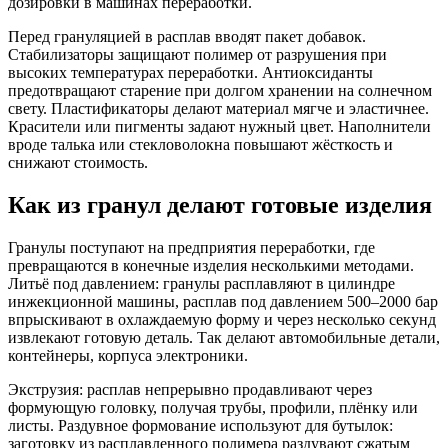
дозировки в машинах переработки.
Перед грануляцией в расплав вводят пакет добавок.
Стабилизаторы защищают полимер от разрушения при
высоких температурах переработки. Антиоксиданты
предотвращают старение при долгом хранении на солнечном
свету. Пластификаторы делают материал мягче и эластичнее.
Красители или пигменты задают нужный цвет. Наполнители
вроде талька или стекловолокна повышают жёсткость и
снижают стоимость.
Как из гранул делают готовые изделия
Гранулы поступают на предприятия переработки, где
превращаются в конечные изделия несколькими методами.
Литьё под давлением: гранулы расплавляют в цилиндре
инжекционной машины, расплав под давлением 500–2000 бар
впрыскивают в охлаждаемую форму и через несколько секунд
извлекают готовую деталь. Так делают автомобильные детали,
контейнеры, корпуса электроники.
Экструзия: расплав непрерывно продавливают через
формующую головку, получая трубы, профили, плёнку или
листы. Раздувное формование используют для бутылок:
заготовку из расплавленного полимера раздувают сжатым