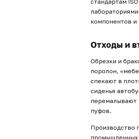
стандартам ISO
лабораториями
компонентов и 
Отходы и в
Обрезки и брак
поролон, «мебе
спекают в плот
сиденья автобу
перемалывают 
пуфов.
Производство 
промышленных р