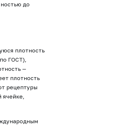
чностью до
уюся плотность
по ГОСТ),
отность —
еет плотность
 от рецептуры
 ячейке,
еждународным