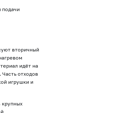
 подачи
ссуют вторичный
 нагревом
атериал идёт на
 Часть отходов
ой игрушки и
 крупных
й,