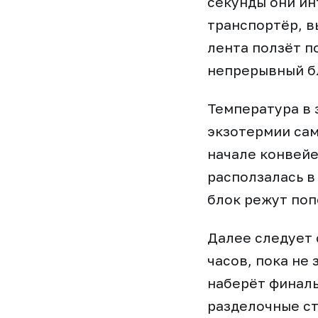
секунды они и
транспортёр, в
лента ползёт п
непрерывный бл
Температура в 
экзотермии сам
начале конвейе
расползалась в
блок режут поп
Далее следует 
часов, пока не
наберёт финаль
разделочные ст