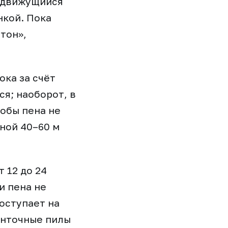
 движущийся
нкой. Пока
тон»,
ока за счёт
я; наоборот, в
обы пена не
ной 40–60 м
 12 до 24
и пена не
оступает на
енточные пилы