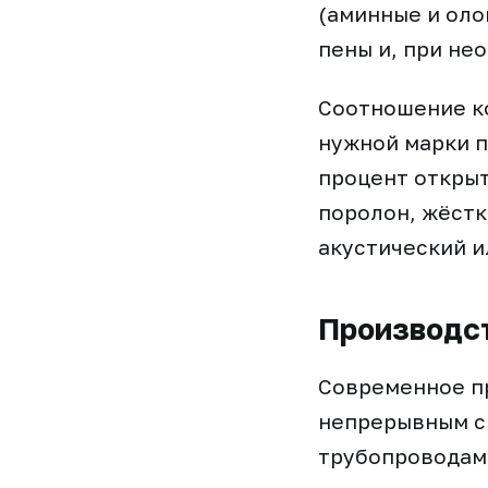
(аминные и оло
пены и, при не
Соотношение ко
нужной марки по
процент открыт
поролон, жёстк
акустический и
Производст
Современное п
непрерывным с
трубопроводам 