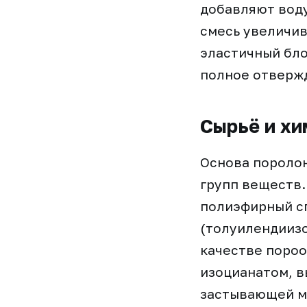
добавляют воду
смесь увеличив
эластичный бло
полное отвержд
Сырьё и хи
Основа поролон
групп веществ.
полиэфирный сп
(толуилендииз
качестве пороо
изоцианатом, в
застывающей ма