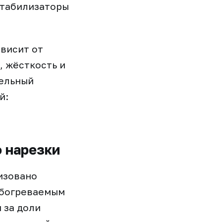
стабилизаторы
висит от
, жёсткость и
бельный
й:
о нарезки
изовано
обогреваемым
 за доли