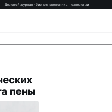
Деловой журнал · бизнес, экономика, технологии
ческих
та пены