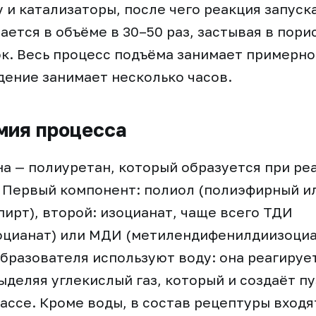
 и катализаторы, после чего реакция запуск
ается в объёме в 30–50 раз, застывая в пори
к. Весь процесс подъёма занимает примерно 
ение занимает несколько часов.
мия процесса
а — полиуретан, который образуется при ре
 Первый компонент: полиол (полиэфирный и
ирт), второй: изоцианат, чаще всего ТДИ
оцианат) или МДИ (метилендифенилдиизоциан
бразователя используют воду: она реагирует
ыделяя углекислый газ, который и создаёт п
ссе. Кроме воды, в состав рецептуры входя