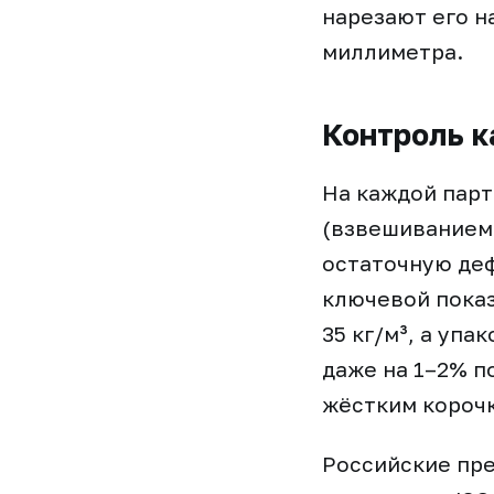
нарезают его н
миллиметра.
Контроль к
На каждой пар
(взвешиванием 
остаточную де
ключевой показ
35 кг/м³, а уп
даже на 1–2% п
жёстким корочк
Российские пр