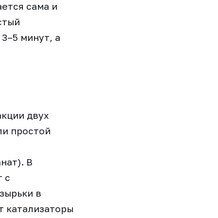
ается сама и
стый
3–5 минут, а
акции двух
ли простой
ат). В
 с
узырьки в
т катализаторы