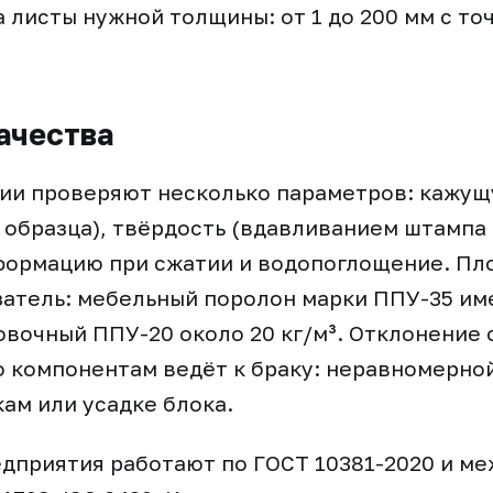
а листы нужной толщины: от 1 до 200 мм с то
ачества
тии проверяют несколько параметров: кажущ
образца), твёрдость (вдавливанием штампа 
формацию при сжатии и водопоглощение. Пл
атель: мебельный поролон марки ППУ-35 им
аковочный ППУ-20 около 20 кг/м³. Отклонение
о компонентам ведёт к браку: неравномерной
ам или усадке блока.
едприятия работают по ГОСТ 10381-2020 и м