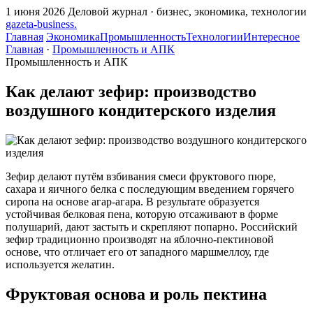
1 июня 2026
Деловой журнал · бизнес, экономика, технологии
gazeta
-
business
.
Главная
Экономика
Промышленность
Технологии
Интересное
Главная
·
Промышленность и АПК
Промышленность и АПК
Как делают зефир: производство
воздушного кондитерского изделия
Зефир делают путём взбивания смеси фруктового пюре,
сахара и яичного белка с последующим введением горячего
сиропа на основе агар-агара. В результате образуется
устойчивая белковая пена, которую отсаживают в форме
полушарий, дают застыть и скрепляют попарно. Российский
зефир традиционно производят на яблочно-пектиновой
основе, что отличает его от западного маршмеллоу, где
используется желатин.
Фруктовая основа и роль пектина