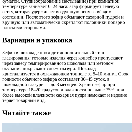
бумагой. Студнеобразование (застывание) при комнатной
температуре занимает 6–24 часа: агар формирует гелевую
сетку, которая удерживает воздушную пену в твёрдом
состоянии. После этого зефир обсыпают сахарной пудрой и
вручную или автоматически скрепляют половинки попарно
плоскими сторонами.
Вариации и упаковка
Зефир в шоколаде проходит дополнительный этап
глазирования: готовые изделия через конвейер пропускают
через завесу темперированного шоколада или методом
окунания покрывают слоем глазури. Шоколад
кристаллизуется в охлаждающем тоннеле за 5–10 минут. Срок
годности обычного зефира составляет 30–45 суток, в
шоколадной глазури — до 3 месяцев. Хранят зефир при
температуре 18–20 градусов и влажности не выше 75%: при
более высокой влажности сахарная пудра намокает и изделие
теряет товарный вид.
Читайте также