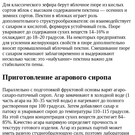
Для классического зефира берут яблочное пюре из кислых
сортов яблок с высоким содержанием пектина — осенних и
зимних сортов. Пектин в яблоках играет роль
дополнительного структурообразователя: он взаимодействует
с сахаром и кислотой, формируя устойчивый гель. Пюре
уваривают до содержания сухих веществ 14–16% и
охлаждают до 18–20 градусов. На некоторых предприятиях
для усиления желирующих свойств в пюре дополнительно
вносят промышленный яблочный пектин. Смешивание пюре
с сахаром начинают заблаговременно и выдерживают
несколько часов: это «набухание» пектина важно для
стабильности пены.
Приготовление агарового сиропа
Параллельно с подготовкой фруктовой основы варят агаро-
сахаро-паточный сироп. Агар замачивают в холодной воде (1
часть агара на 30–35 частей воды) и нагревают до полного
растворения при 100 градусах. Затем добавляют сахар и
патоку и уваривают сироп до температуры 110–115 градусов.
На этой стадии концентрация сухих веществ достигает 84–
85%. Качество агара напрямую определяет прочность и
текстуру готового изделия. Агар из разных партий может
иметь разную студнеобразующую силу, поэтому лаборатория