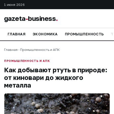
1 июня 2026
gazeta
-
business
.
ГЛАВНАЯ
ЭКОНОМИКА
ПРОМЫШЛЕННОСТЬ
Т
Главная
·
Промышленность и АПК
ПРОМЫШЛЕННОСТЬ И АПК
Как добывают ртуть в природе:
от киновари до жидкого
металла