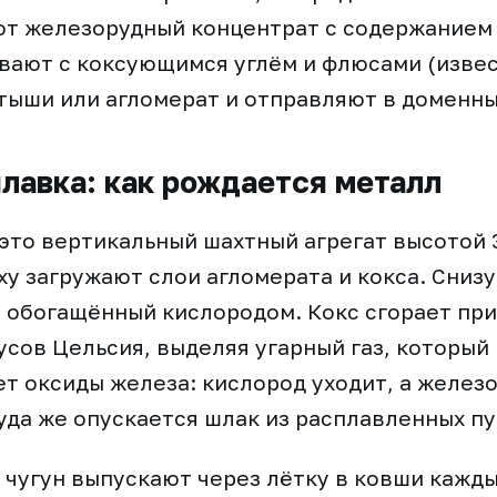
ют железорудный концентрат с содержанием 
вают с коксующимся углём и флюсами (извес
тыши или агломерат и отправляют в доменны
лавка: как рождается металл
это вертикальный шахтный агрегат высотой 
ху загружают слои агломерата и кокса. Сниз
, обогащённый кислородом. Кокс сгорает пр
усов Цельсия, выделяя угарный газ, который
т оксиды железа: кислород уходит, а железо
Туда же опускается шлак из расплавленных пу
чугун выпускают через лётку в ковши кажды