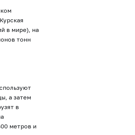
ском
(Курская
 в мире), на
ионов тонн
используют
ы, а затем
узят в
на
600 метров и