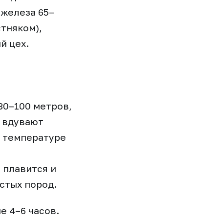
железа 65–
тняком),
й цех.
30–100 метров,
у вдувают
и температуре
 плавится и
стых пород.
е 4–6 часов.