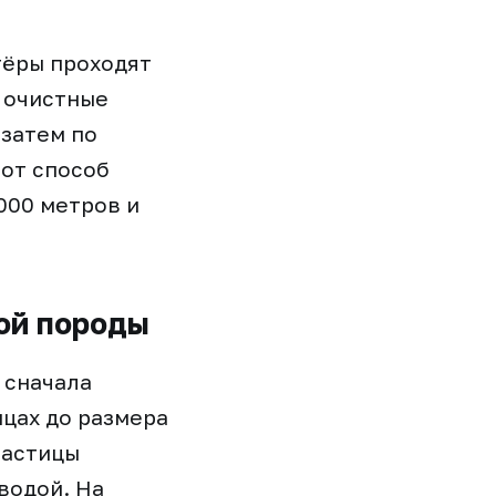
тёры проходят
 очистные
 затем по
тот способ
000 метров и
ой породы
 сначала
цах до размера
частицы
водой. На