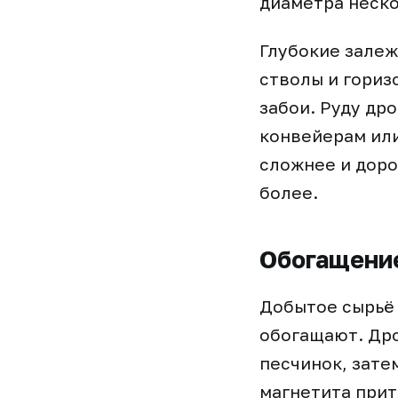
диаметра неско
Глубокие зале
стволы и гориз
забои. Руду др
конвейерам или
сложнее и доро
более.
Обогащение
Добытое сырьё 
обогащают. Дро
песчинок, зате
магнетита прит