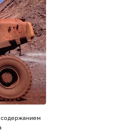
м содержанием
а