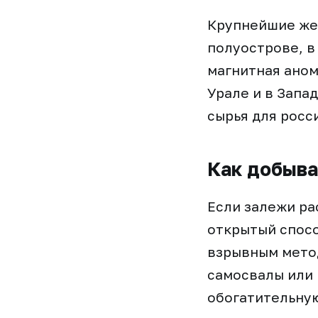
Крупнейшие же
полуострове, в
магнитная аном
Урале и в Запа
сырья для росс
Как добыва
Если залежи ра
открытый спосо
взрывным метод
самосвалы или
обогатительную