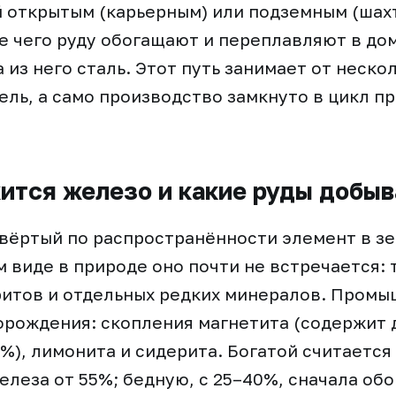
 открытым (карьерным) или подземным (шах
е чего руду обогащают и переплавляют в до
а из него сталь. Этот путь занимает от неско
ель, а само производство замкнуто в цикл п
ится железо и какие руды добы
вёртый по распространённости элемент в зе
м виде в природе оно почти не встречается: 
ритов и отдельных редких минералов. Пром
рождения: скопления магнетита (содержит д
%), лимонита и сидерита. Богатой считается 
леза от 55%; бедную, с 25–40%, сначала об