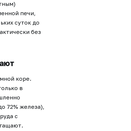
тным)
менной печи,
льких суток до
рактически без
вают
мной коре.
только в
ышленно
о 72% железа),
руда с
огащают.