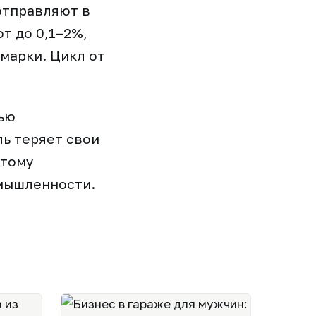
 отправляют в
т до 0,1–2%,
марки. Цикл от
тью
ь теряет свои
этому
омышленности.