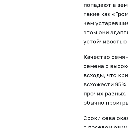
попадают в зе
такие как «Гром
чем устаревшие
этом они адапт
устойчивостью
Качество семян
семена с высо
всходы, что кр
всхожести 95% 
прочих равных.
обычно проигры
Сроки сева ока
с посевом озим