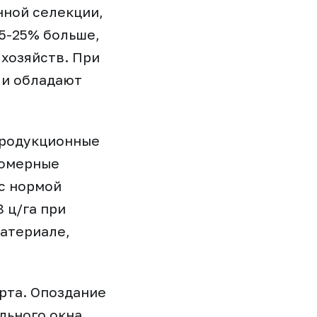
нной селекции,
15-25% больше,
 хозяйств. При
 и обладают
епродукционные
номерные
 с нормой
 ц/га при
материале,
рта. Опоздание
льного окна