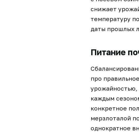
снижает урожай
температуру по
даты прошлых л
Питание по
Сбалансированн
про правильное
урожайностью, 
каждым сезоном
конкретное пол
мерзлоталой по
однократное вн