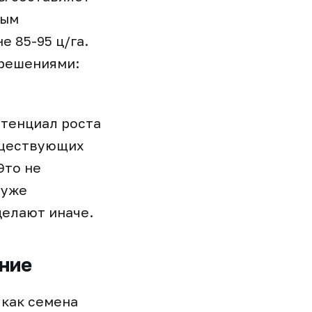
ным
 85-95 ц/га.
 решениями:
отенциал роста
уществующих
Это не
 уже
делают иначе.
ение
 как семена