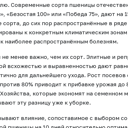
млю. Современные сорта пшеницы отечестве
», «Безостая 100» или «Победа 75», дают на 
 сорта, до сих пор распространённые в ряде
ированы к конкретным климатическим зонам
 к наиболее распространённым болезням.
 не менее важно, чем их сорт. Элитные и р
кой всхожестью и выравненностью дают рав
итично для дальнейшего ухода. Рост посевов
против 80% приводит к прибавке урожая до 8
 Хозяйства, которые экономят на семенном 
вают эту разницу уже к уборке.
зывают влияние, сопоставимое с выбором со
ой пшеницы на 10 дней относительно оптима