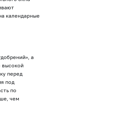
живают
 на календарные
добрений», а
с высокой
ку перед
ия под
сть по
ше, чем