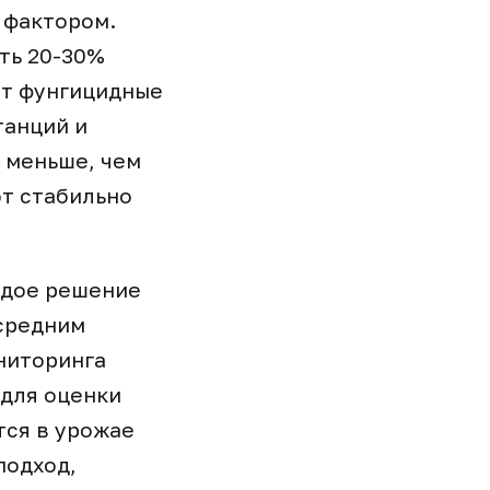
 фактором.
ть 20-30%
ят фунгицидные
танций и
 меньше, чем
ют стабильно
ждое решение
 средним
ниторинга
 для оценки
тся в урожае
подход,