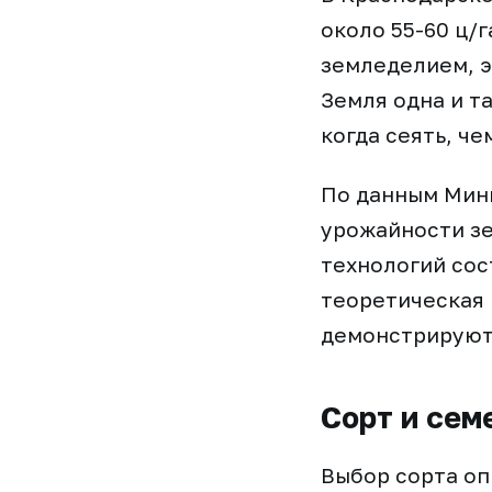
около 55-60 ц/
земледелием, э
Земля одна и т
когда сеять, че
По данным Мини
урожайности зе
технологий сос
теоретическая 
демонстрируют 
Сорт и сем
Выбор сорта оп