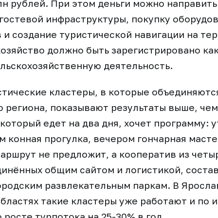
лн рублей. При этом деньги можно направить
гостевой инфраструктуры, покупку оборудов
 и создание туристической навигации на те
хозяйство должно быть зарегистрировано ка
льскохозяйственную деятельность.
тические кластеры, в которые объединяютс
о региона, показывают результаты выше, че
 который едет на два дня, хочет программу: 
м конная прогулка, вечером гончарная масте
аршрут не предложит, а кооператив из четы
динённых общим сайтом и логистикой, соста
родским развлекательным паркам. В Яросла
бластях такие кластеры уже работают и по и
 росте турпотока на 25-30% в год.