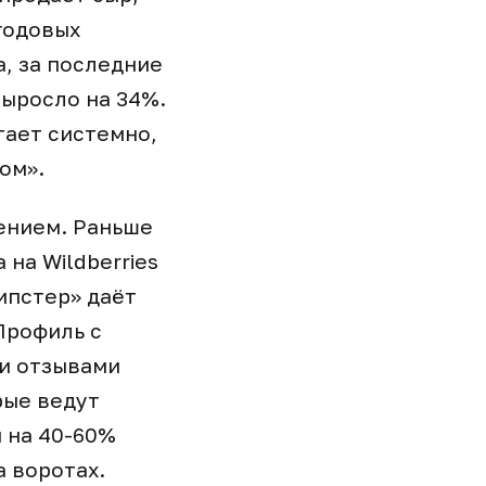
годовых
а, за последние
выросло на 34%.
тает системно,
ом».
ением. Раньше
 на Wildberries
ипстер» даёт
Профиль с
и отзывами
рые ведут
 на 40-60%
 воротах.