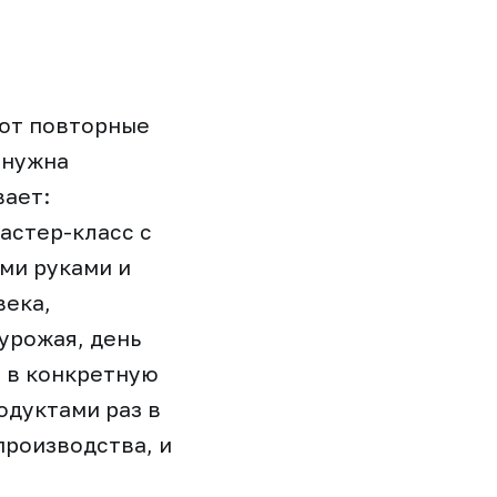
ают повторные
 нужна
вает:
астер-класс с
ими руками и
века,
урожая, день
я в конкретную
одуктами раз в
производства, и