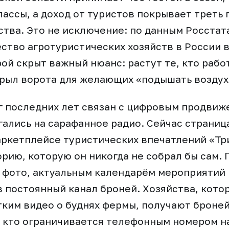
лассы, а доход от туристов покрывает треть 
ства. Это не исключение: по данным Росстат
ество агротуристических хозяйств в России 
рой скрыт важный нюанс: растут те, кто рабо
крыл ворота для желающих «подышать воздух
 последних лет связан с цифровым продвиж
гались на сарафанное радио. Сейчас страница
маркетплейсе туристических впечатлений «Тр
рию, которую он никогда не собрал бы сам. 
 фото, актуальным календарём мероприятий 
 постоянный канал броней. Хозяйства, кото
тким видео о буднях фермы, получают броней
, кто ограничивается телефонным номером на