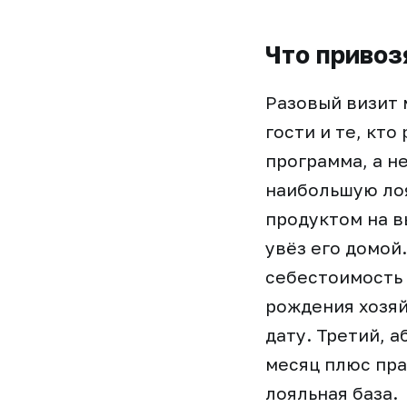
Что привоз
Разовый визит 
гости и те, кт
программа, а н
наибольшую лоя
продуктом на в
увёз его домой
себестоимость 
рождения хозяй
дату. Третий, 
месяц плюс пра
лояльная база.