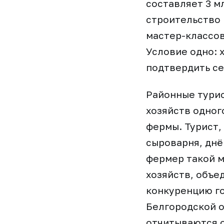
составляет 3 м
строительство 
мастер-классов
Условие одно: 
подтвердить се
Районные турис
хозяйств одног
фермы. Турист,
сыроварня, днё
фермер такой м
хозяйств, объе
конкуренцию го
Белгородской о
отчитываются о