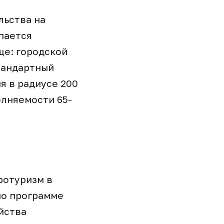
льства на
упается
ще: городской
стандартный
я в радиусе 200
олняемости 65-
ротуризм в
по программе
йства