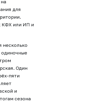
 на
ания для
рритории.
к КФХ или ИП и
я несколько
м одиночные
утром
рская. Один
рёх-пяти
вляет
вской и
тогам сезона