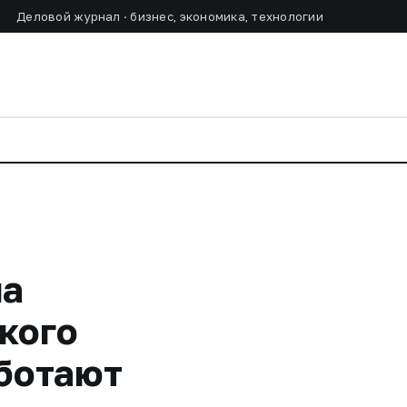
Деловой журнал · бизнес, экономика, технологии
на
кого
аботают