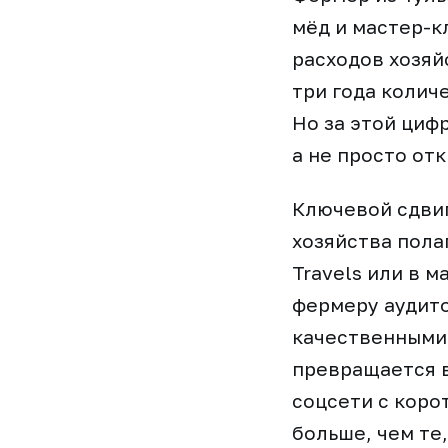
мёд и мастер-к
расходов хозяй
три года колич
Но за этой циф
а не просто от
Ключевой сдвиг
хозяйства пола
Travels или в 
фермеру аудито
качественными
превращается в
соцсети с коро
больше, чем те