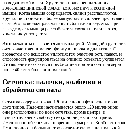
из водянистой влаги. Хрусталик подвешен на тонких
волоконцах цинновой связки, которые идут к ресничной
мышце. Когда мышца сокращается, связки расслабляются,
хрусталик становится более выпуклым и сильнее преломляет
свет. Это позволяет рассматривать близкие предметы. При
взгляде вдаль мышца расслабляется, связки натягиваются,
хрусталик уплощается.
Этот механизм называется аккомодацией. Молодой хрусталик
очень эластичен и меняет форму в широком диапазоне. С
возрастом его вещество уплотняется, эластичность падает, и
способность фокусироваться на близких объектах ухудшается.
Это явление называется пресбиопией и возникает примерно
после 40 лет у большинства людей.
Сетчатка: палочки, колбочки и
обработка сигнала
Сетчатка содержит около 130 миллионов фоторецепторов
двух типов. Палочек насчитывается около 120 миллионов:
они расположены по всей сетчатке, кроме центра, и
чувствительны к слабому свету, но не различают цвета.
Именно они обеспечивают зрение в сумерках. Колбочек около
7 миллионов, и большинство сосредоточено в центральной