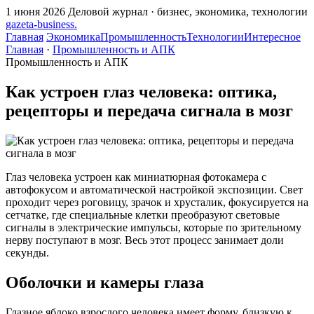
1 июня 2026
Деловой журнал · бизнес, экономика, технологии
gazeta
-
business
.
Главная
Экономика
Промышленность
Технологии
Интересное
Главная
·
Промышленность и АПК
Промышленность и АПК
Как устроен глаз человека: оптика,
рецепторы и передача сигнала в мозг
Глаз человека устроен как миниатюрная фотокамера с
автофокусом и автоматической настройкой экспозиции. Свет
проходит через роговицу, зрачок и хрусталик, фокусируется на
сетчатке, где специальные клетки преобразуют световые
сигналы в электрические импульсы, которые по зрительному
нерву поступают в мозг. Весь этот процесс занимает доли
секунды.
Оболочки и камеры глаза
Глазное яблоко взрослого человека имеет форму, близкую к