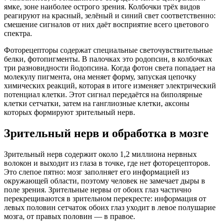
ямке, зоне наиболее острого зрения. Колбочки трёх видов
реагируют на красный, зелёный и синий свет соответственно:
смешение сигналов от них даёт восприятие всего цветового
спектра.
Фоторецепторы содержат специальные светочувствительные
белки, фотопигменты. В палочках это родопсин, в колбочках
три разновидности йодопсина. Когда фотон света попадает на
молекулу пигмента, она меняет форму, запуская цепочку
химических реакций, которая в итоге изменяет электрический
потенциал клетки. Этот сигнал передаётся на биполярные
клетки сетчатки, затем на ганглиозные клетки, аксоны
которых формируют зрительный нерв.
Зрительный нерв и обработка в мозге
Зрительный нерв содержит около 1,2 миллиона нервных
волокон и выходит из глаза в точке, где нет фоторецепторов.
Это слепое пятно: мозг заполняет его информацией из
окружающей области, поэтому человек не замечает дыры в
поле зрения. Зрительные нервы от обоих глаз частично
перекрещиваются в зрительном перекресте: информация от
левых половин сетчаток обоих глаз уходит в левое полушарие
мозга, от правых половин — в правое.