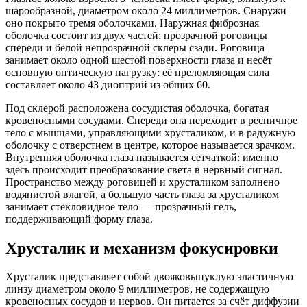
шарообразной, диаметром около 24 миллиметров. Снаружи
оно покрыто тремя оболочками. Наружная фиброзная
оболочка состоит из двух частей: прозрачной роговицы
спереди и белой непрозрачной склеры сзади. Роговица
занимает около одной шестой поверхности глаза и несёт
основную оптическую нагрузку: её преломляющая сила
составляет около 43 диоптрий из общих 60.
Под склерой расположена сосудистая оболочка, богатая
кровеносными сосудами. Спереди она переходит в ресничное
тело с мышцами, управляющими хрусталиком, и в радужную
оболочку с отверстием в центре, которое называется зрачком.
Внутренняя оболочка глаза называется сетчаткой: именно
здесь происходит преобразование света в нервный сигнал.
Пространство между роговицей и хрусталиком заполнено
водянистой влагой, а большую часть глаза за хрусталиком
занимает стекловидное тело — прозрачный гель,
поддерживающий форму глаза.
Хрусталик и механизм фокусировки
Хрусталик представляет собой двояковыпуклую эластичную
линзу диаметром около 9 миллиметров, не содержащую
кровеносных сосудов и нервов. Он питается за счёт диффузии