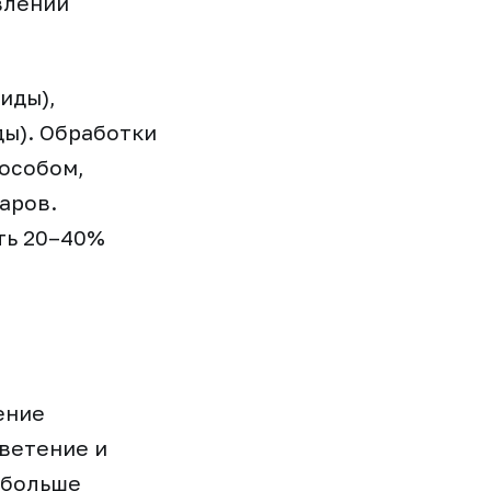
влении
иды),
ды). Обработки
особом,
аров.
ть 20–40%
ение
цветение и
 больше