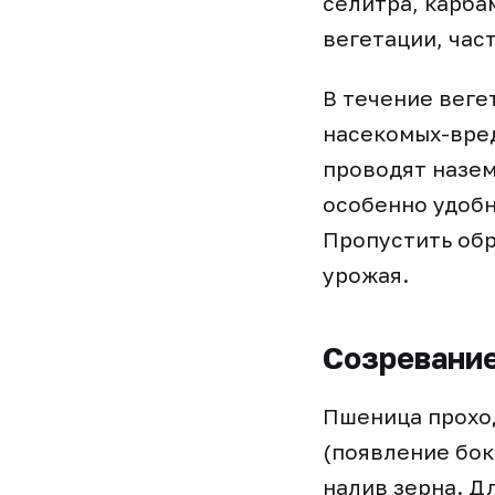
селитра, карба
вегетации, част
В течение веге
насекомых-вред
проводят назе
особенно удобн
Пропустить обр
урожая.
Созревание
Пшеница проход
(появление бок
налив зерна. Д