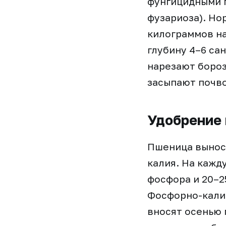
фунгицидными п
фузариоза). Но
килограммов на
глубину 4–6 са
нарезают бороз
засыпают почво
Удобрение 
Пшеница выноси
калия. На кажду
фосфора и 20–2
Фосфорно-калий
вносят осенью 