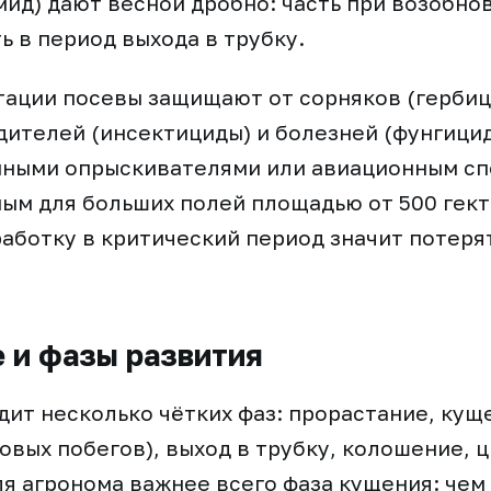
мид) дают весной дробно: часть при возобно
ь в период выхода в трубку.
тации посевы защищают от сорняков (гербиц
ителей (инсектициды) и болезней (фунгици
мными опрыскивателями или авиационным сп
ым для больших полей площадью от 500 гект
аботку в критический период значит потеря
 и фазы развития
ит несколько чётких фаз: прорастание, кущ
овых побегов), выход в трубку, колошение, 
ля агронома важнее всего фаза кущения: чем