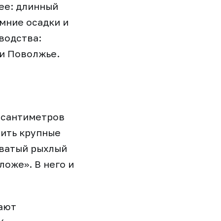
ее: длинный
мние осадки и
водства:
 и Поволжье.
 сантиметров
бить крупные
оватый рыхлый
ложе». В него и
ают