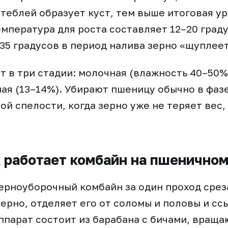
теблей образует куст, тем выше итоговая у
мпература для роста составляет 12–20 град
35 градусов в период налива зерно «щуплеет
т в три стадии: молочная (влажность 40–50%
ная (13–14%). Убирают пшеницу обычно в фаз
ой спелости, когда зерно уже не теряет вес,
к работает комбайн на пшеничном
рноуборочный комбайн за один проход срез
ерно, отделяет его от соломы и половы и ссы
парат состоит из барабана с бичами, враща