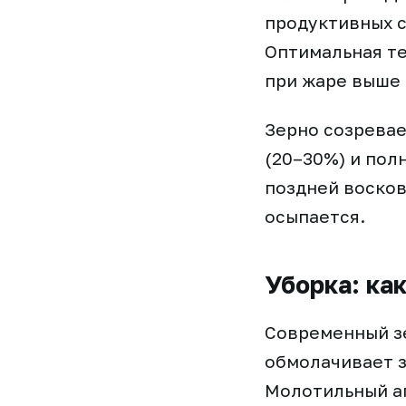
продуктивных с
Оптимальная те
при жаре выше 
Зерно созревае
(20–30%) и пол
поздней восков
осыпается.
Уборка: ка
Современный зе
обмолачивает з
Молотильный ап