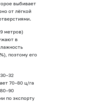
торое выбивает
рно от лёгкой
отверстиями.
9 метров)
ужают в
Влажность
%), поэтому его
 30–32
ает 70–80 ц/га
 80–90
ии по экспорту