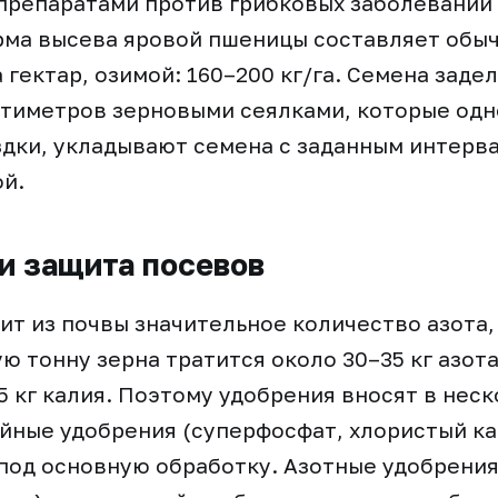
репаратами против грибковых заболеваний 
рма высева яровой пшеницы составляет обы
 гектар, озимой: 160–200 кг/га. Семена заде
нтиметров зерновыми сеялками, которые од
дки, укладывают семена с заданным интерв
й.
и защита посевов
т из почвы значительное количество азота,
ю тонну зерна тратится около 30–35 кг азота,
5 кг калия. Поэтому удобрения вносят в нес
ные удобрения (суперфосфат, хлористый ка
под основную обработку. Азотные удобрени