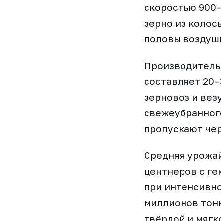
скоростью 900–
зерно из колос
половы воздуш
Производительн
составляет 20–
зерновоз и вез
свежеубранного
пропускают чер
Средняя урожай
центнеров с ге
при интенсивно
миллионов тонн
твёрдой и мягк