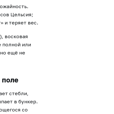
рожайность.
усов Цельсия;
» и теряет вес.
), восковая
е полной или
 но ещё не
 поле
ает стебли,
пает в бункер.
ющегося со