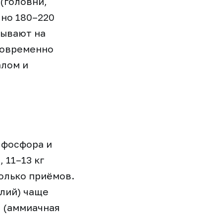
(головни,
чно 180–220
лывают на
новременно
алом и
 фосфора и
 11–13 кг
колько приёмов.
лий) чаще
я (аммиачная