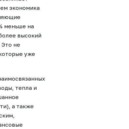
тем экономика
еняющие
% меньше на
более высокий
 Это не
 которые уже
взаимосвязанных
оды, тепла и
шанное
ти), а также
ским,
нансовые