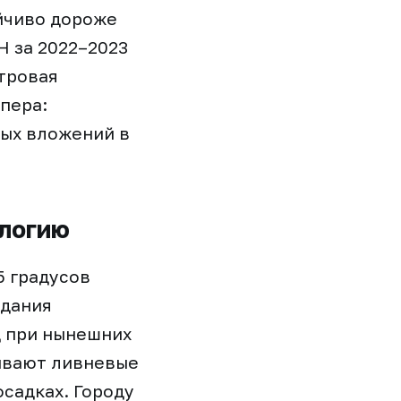
йчиво дороже
Н за 2022–2023
стровая
пера:
ых вложений в
ологию
5 градусов
здания
д при нынешних
ывают ливневые
осадках. Городу