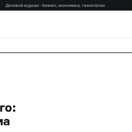
Деловой журнал · бизнес, экономика, технологии
го:
ма