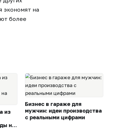
е других
я экономят на
ают более
Бизнес в гараже для
мужчин: идеи производства
а из
с реальными цифрами
ды на