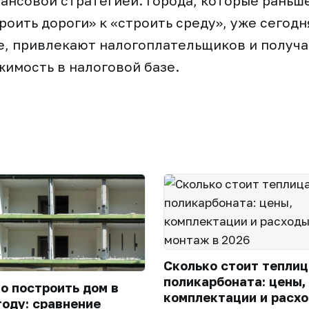
ансовой стратегией. Города, которые раньш
роить дороги» к «строить среду», уже сегодн
е, привлекают налогоплательщиков и получ
имость в налоговой базе.
Сколько стоит теплиц
поликарбоната: цены,
го построить дом в
комплектации и расхо
году: сравнение