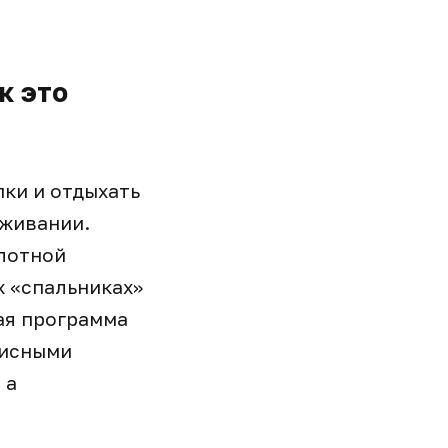
к это
пки и отдыхать
уживании.
плотной
х «спальниках»
ая программа
висными
 а