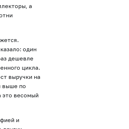
ллекторы, а
сотни
жется.
казало: один
раз дешевле
енного цикла.
ст выручки на
й выше по
а это весомый
офией и