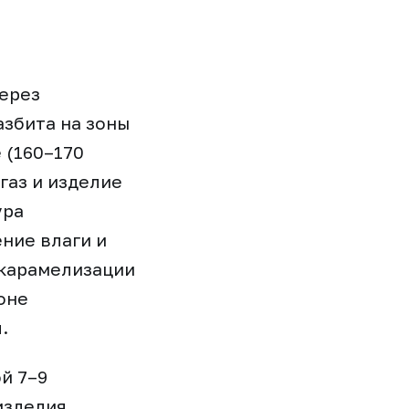
через
азбита на зоны
 (160–170
газ и изделие
ура
ние влаги и
(карамелизации
оне
.
й 7–9
изделия