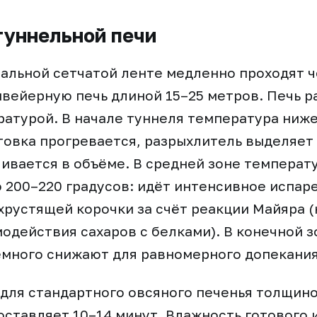
туннельной печи
тальной сетчатой ленте медленно проходят 
вейерную печь длиной 15–25 метров. Печь р
ратурой. В начале туннеля температура ниже
отовка прогревается, разрыхлитель выделяет 
ивается в объёме. В средней зоне температ
 200–220 градусов: идёт интенсивное испаре
рустящей корочки за счёт реакции Майяра 
модействия сахаров с белками). В конечной з
емного снижают для равномерного допекания
для стандартного овсяного печенья толщино
ставляет 10–14 минут. Влажность готового 