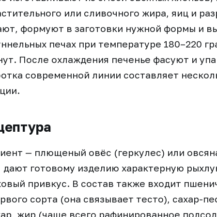
растительного или сливочного жира, яиц и ра
ют, формуют в заготовки нужной формы и в
ннельных печах при температуре 180–220 гр
нут. После охлаждения печенье фасуют и уп
отка современной линии составляет нескол
ции.
цептура
иент — плющеный овёс (геркулес) или овсян
я дают готовому изделию характерную рыхлу
ховый привкус. В состав также входит пшени
рвого сорта (она связывает тесто), сахар-пе
ар, жир (чаще всего рафинированное подсо