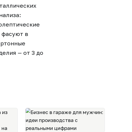
таллических
нализа:
нолептические
е фасуют в
артонные
елия — от 3 до