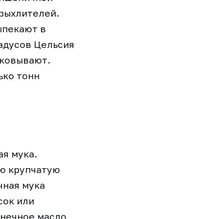
зрыхлителей.
ыпекают в
адусов Цельсия
аковывают.
ько тонн
ая мука.
ю крупчатую
чная мука
сок или
лнечное масло