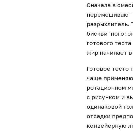
Сначала в смес
перемешивают д
разрыхлитель. 
бисквитного: о
готового теста
жир начинает в
Готовое тесто 
чаще применяю
ротационном м
с рисунком и в
одинаковой тол
отсадки предпо
конвейерную ле