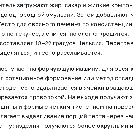
итель загружают жир, сахар и жидкие компо
о однородной эмульсии. Затем добавляют м
Тесто для овсяного печенья по консистенции
но не текучее, лепится, но слегка крошится.
 составляет 18–22 градуса Цельсия. Перегре
ыделяться, и тесто расслаивается.
поступает на формующую машину. Для овсян
т ротационное формование или метод отсад
етоде тесто вдавливается в ячейки вращающ
ырезается проволокой. На выходе получают 
щины и формы с чётким тиснением на повер
лагает выдавливание порций теста через на
нту: изделия получаются более округлыми и