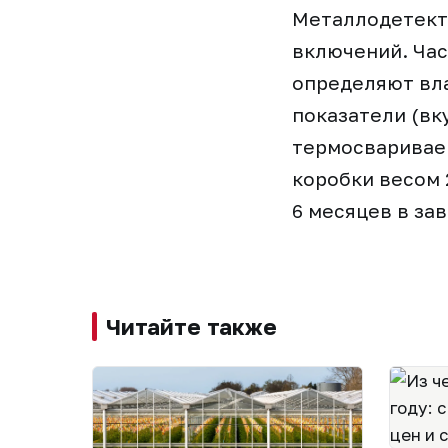
Металлодетект
включений. Час
определяют вла
показатели (вк
термосвариваем
коробки весом 
6 месяцев в за
Читайте также