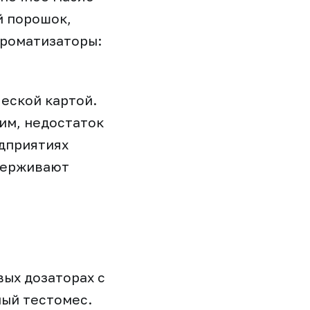
й порошок,
ароматизаторы:
еской картой.
им, недостаток
едприятиях
держивают
ых дозаторах с
ный тестомес.