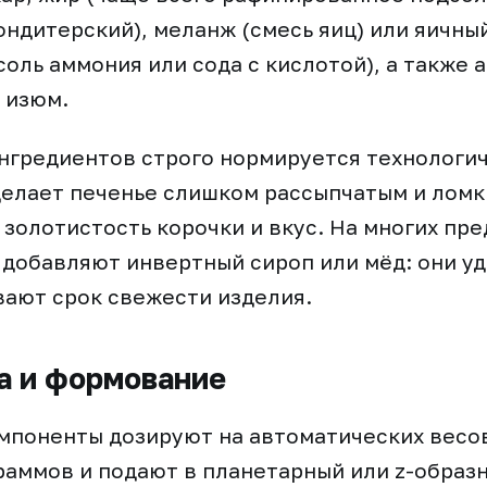
ондитерский), меланж (смесь яиц) или яичны
соль аммония или сода с кислотой), а также 
, изюм.
гредиентов строго нормируется технологич
елает печенье слишком рассыпчатым и ломк
 золотистость корочки и вкус. На многих пр
 добавляют инвертный сироп или мёд: они у
вают срок свежести изделия.
а и формование
мпоненты дозируют на автоматических весов
раммов и подают в планетарный или z-образ