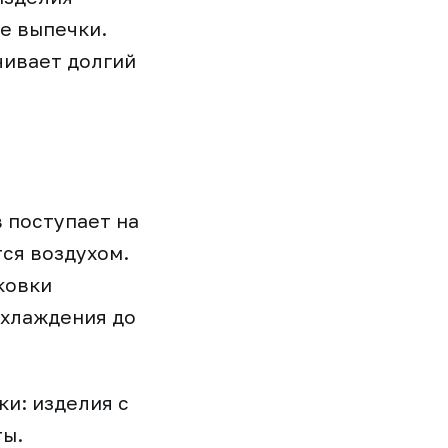
ле выпечки.
чивает долгий
 поступает на
ся воздухом.
ковки
охлаждения до
и: изделия с
ты.