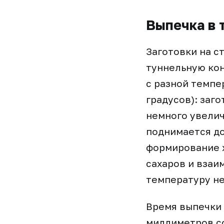
Выпечка в 
Заготовки на с
туннельную кон
с разной темпе
градусов): заг
немного увелич
поднимается до
формирование х
сахаров и взаи
температуру н
Время выпечки 
миллиметров со