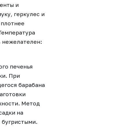
ненты и
уку, геркулес и
 плотнее
 Температура
в нежелателен:
ого печенья
ки. При
егося барабана
заготовки
хности. Метод
садки на
 бугристыми.