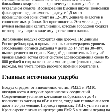
ближайших кварталов — хроническую головную боль в
буквальном смысле. Исследования Высшей школы экономики
фиксируют: недвижимость в радиусе 1,5 км от
промышленной зоны стоит на 12–18% дешевле аналогов в
сопоставимых районах без производства. Это миллиарды
рублей выпавшей капитализации, которые городской бюджет
никогда не увидит в виде имущественного налога.
Загрязнение воздуха обходится ещё дороже. По данным
Роспотребнадзора, в промышленных агломерациях уровень
заболеваний органов дыхания у детей до 14 лет на 30–40%
выше среднего по стране. Каждый дополнительный случай
бронхиальной астмы стоит системе здравоохранения около 85
000 рублей в год на лечение и мониторинг (только прямые
расходы, без учёта потерь рабочего времени родителей).
Главные источники ущерба
Воздух страдает от взвешенных частиц PM2.5 и PM10,
оксидов азота и летучих органических соединений.
Современные угольные котельные выбрасывают до 4 г
взвешенных частиц на кВт·ч тепла, тогда как газовые аналоги
дают в 20 раз меньше. Перевод городских ТЭЦ с угля на газ в
Красноярске снизил концентрацию PM2.5 в зимний период на