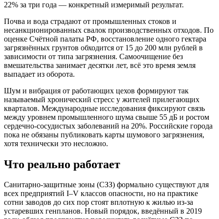
22% за три года — конкретный измеримый результат.
Почва и вода страдают от промышленных стоков и
несанкционированных свалок производственных отходов. По
оценке Счётной палаты РФ, восстановление одного гектара
загрязнённых грунтов обходится от 15 до 200 млн рублей в
зависимости от типа загрязнения. Самоочищение без
вмешательства занимает десятки лет, всё это время земля
выпадает из оборота.
Шум и вибрация от работающих цехов формируют так
называемый хронический стресс у жителей прилегающих
кварталов. Международные исследования фиксируют связь
между уровнем промышленного шума свыше 55 дБ и ростом
сердечно-сосудистых заболеваний на 20%. Российские города
пока не обязаны публиковать карты шумового загрязнения,
хотя технически это несложно.
Что реально работает
Санитарно-защитные зоны (СЗЗ) формально существуют для
всех предприятий I–V классов опасности, но на практике
сотни заводов до сих пор стоят вплотную к жилью из-за
устаревших генпланов. Новый порядок, введённый в 2019