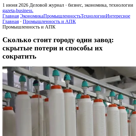
1 июня 2026
Деловой журнал · бизнес, экономика, технологии
gazeta
-
business
.
Главная
Экономика
Промышленность
Технологии
Интересное
Главная
·
Промышленность и АПК
Промышленность и АПК
Сколько стоит городу один завод:
скрытые потери и способы их
сократить