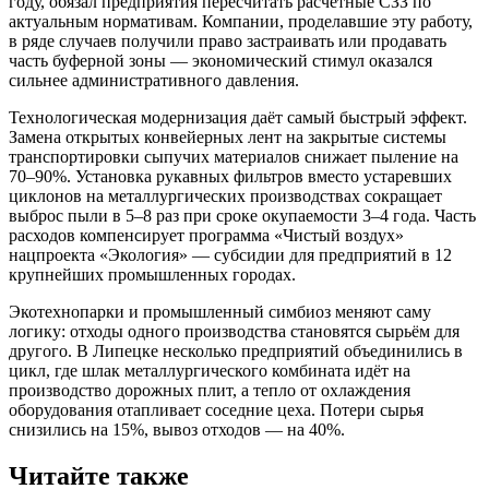
году, обязал предприятия пересчитать расчётные СЗЗ по
актуальным нормативам. Компании, проделавшие эту работу,
в ряде случаев получили право застраивать или продавать
часть буферной зоны — экономический стимул оказался
сильнее административного давления.
Технологическая модернизация даёт самый быстрый эффект.
Замена открытых конвейерных лент на закрытые системы
транспортировки сыпучих материалов снижает пыление на
70–90%. Установка рукавных фильтров вместо устаревших
циклонов на металлургических производствах сокращает
выброс пыли в 5–8 раз при сроке окупаемости 3–4 года. Часть
расходов компенсирует программа «Чистый воздух»
нацпроекта «Экология» — субсидии для предприятий в 12
крупнейших промышленных городах.
Экотехнопарки и промышленный симбиоз меняют саму
логику: отходы одного производства становятся сырьём для
другого. В Липецке несколько предприятий объединились в
цикл, где шлак металлургического комбината идёт на
производство дорожных плит, а тепло от охлаждения
оборудования отапливает соседние цеха. Потери сырья
снизились на 15%, вывоз отходов — на 40%.
Читайте также