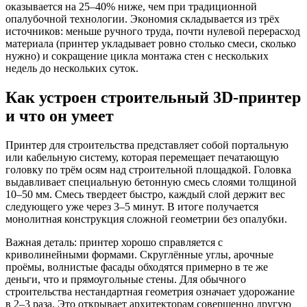
оказывается на 25–40% ниже, чем при традиционной
опалубочной технологии. Экономия складывается из трёх
источников: меньше ручного труда, почти нулевой перерасход
материала (принтер укладывает ровно столько смеси, сколько
нужно) и сокращение цикла монтажа стен с нескольких
недель до нескольких суток.
Как устроен строительный 3D-принтер
и что он умеет
Принтер для строительства представляет собой портальную
или кабельную систему, которая перемещает печатающую
головку по трём осям над строительной площадкой. Головка
выдавливает специальную бетонную смесь слоями толщиной
10–50 мм. Смесь твердеет быстро, каждый слой держит вес
следующего уже через 3–5 минут. В итоге получается
монолитная конструкция сложной геометрии без опалубки.
Важная деталь: принтер хорошо справляется с
криволинейными формами. Скруглённые углы, арочные
проёмы, волнистые фасады обходятся примерно в те же
деньги, что и прямоугольные стены. Для обычного
строительства нестандартная геометрия означает удорожание
в 2–3 раза. Это открывает архитекторам совершенно другую