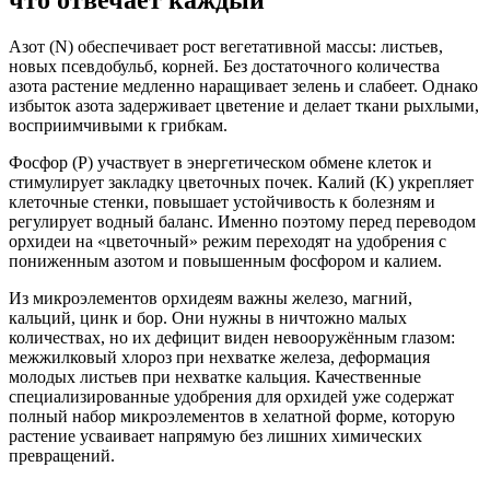
Азот (N) обеспечивает рост вегетативной массы: листьев,
новых псевдобульб, корней. Без достаточного количества
азота растение медленно наращивает зелень и слабеет. Однако
избыток азота задерживает цветение и делает ткани рыхлыми,
восприимчивыми к грибкам.
Фосфор (P) участвует в энергетическом обмене клеток и
стимулирует закладку цветочных почек. Калий (K) укрепляет
клеточные стенки, повышает устойчивость к болезням и
регулирует водный баланс. Именно поэтому перед переводом
орхидеи на «цветочный» режим переходят на удобрения с
пониженным азотом и повышенным фосфором и калием.
Из микроэлементов орхидеям важны железо, магний,
кальций, цинк и бор. Они нужны в ничтожно малых
количествах, но их дефицит виден невооружённым глазом:
межжилковый хлороз при нехватке железа, деформация
молодых листьев при нехватке кальция. Качественные
специализированные удобрения для орхидей уже содержат
полный набор микроэлементов в хелатной форме, которую
растение усваивает напрямую без лишних химических
превращений.