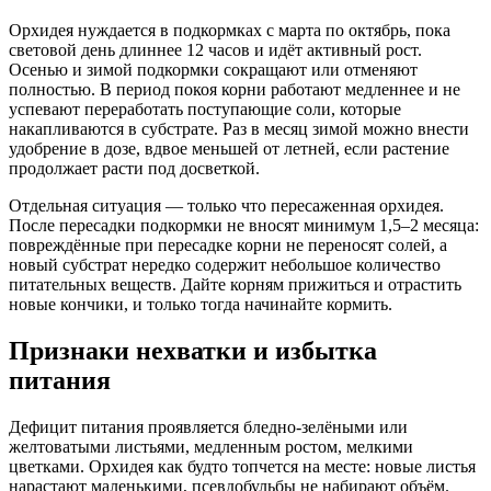
Орхидея нуждается в подкормках с марта по октябрь, пока
световой день длиннее 12 часов и идёт активный рост.
Осенью и зимой подкормки сокращают или отменяют
полностью. В период покоя корни работают медленнее и не
успевают переработать поступающие соли, которые
накапливаются в субстрате. Раз в месяц зимой можно внести
удобрение в дозе, вдвое меньшей от летней, если растение
продолжает расти под досветкой.
Отдельная ситуация — только что пересаженная орхидея.
После пересадки подкормки не вносят минимум 1,5–2 месяца:
повреждённые при пересадке корни не переносят солей, а
новый субстрат нередко содержит небольшое количество
питательных веществ. Дайте корням прижиться и отрастить
новые кончики, и только тогда начинайте кормить.
Признаки нехватки и избытка
питания
Дефицит питания проявляется бледно-зелёными или
желтоватыми листьями, медленным ростом, мелкими
цветками. Орхидея как будто топчется на месте: новые листья
нарастают маленькими, псевдобульбы не набирают объём.