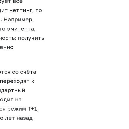
рует все
ит неттинг, то
. Например,
го эмитента,
ность: получить
венно
тся со счёта
 переходят к
ндартный
ходит на
ся режим Т+1,
о лет назад