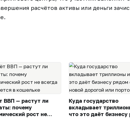
авершения расчётов активы или деньги зачис
е.
т ВВП — растут ли
Куда государство
аты: почему
вкладывает триллион
мический рост не
что это даёт бизнесу
а ощущается в
с новой дорогой или 
ьке