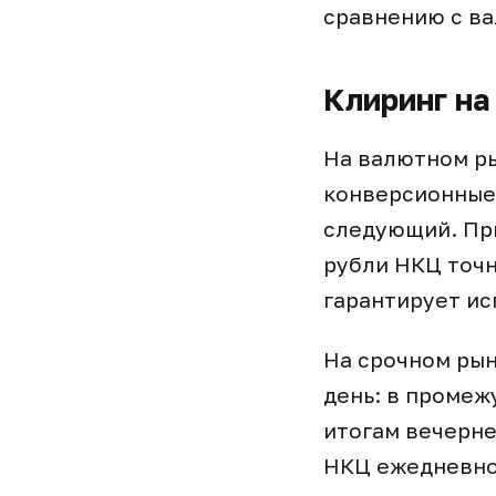
сравнению с в
Клиринг на
На валютном р
конверсионные 
следующий. При
рубли НКЦ точн
гарантирует ис
На срочном рын
день: в промеж
итогам вечерне
НКЦ ежедневно