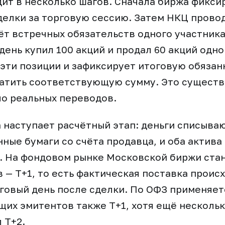
ит в несколько шагов. Сначала биржа фикси
елки за торговую сессию. Затем НКЦ провод
ёт встречных обязательств одного участника
день купил 100 акций и продал 60 акций одно
 эти позиции и зафиксирует итоговую обязан
латить соответствующую сумму. Это сущест
о реальных переводов.
 наступает расчётный этап: деньги списываю
нные бумаги со счёта продавца, и оба актива
е. На фондовом рынке Московской биржи ста
 — Т+1, то есть фактическая поставка проис
овый день после сделки. По ОФЗ применяет
щих эмитентов также Т+1, хотя ещё нескольк
 Т+2.