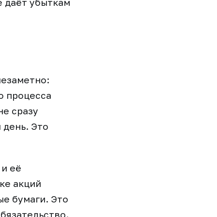
е даёт убыткам
незаметно:
о процесса
не сразу
 день. Это
 и её
ке акций
е бумаги. Это
обязательство.