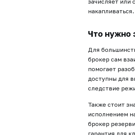
зачисляет или 
накапливаться.
Что нужно 
Для большинств
брокер сам вза
помогает разоб
доступны для в
следствие режи
Также стоит зн
исполнением на
брокер резерви
гарантия для к