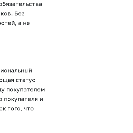
 обязательства
ков. Без
стей, а не
циональный
ющая статус
ду покупателем
о покупателя и
к того, что