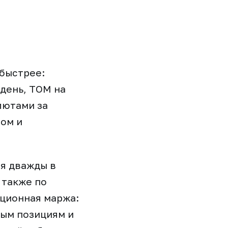
быстрее:
день, ТОМ на
лютами за
том и
ся дважды в
 также по
ационная маржа:
ым позициям и