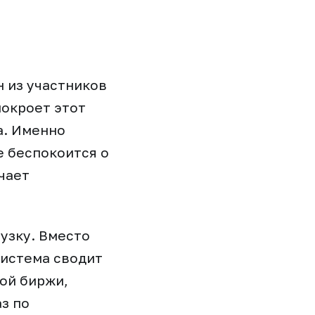
н из участников
покроет этот
а. Именно
е беспокоится о
чает
узку. Вместо
система сводит
ой биржи,
з по