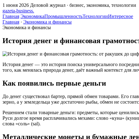
1 июня 2026
Деловой журнал · бизнес, экономика, технологии
gazeta
-
business
.
Главная
Экономика
Промышленность
Технологии
Интересное
Главная
·
Экономика и финансы
Экономика и финансы
История денег и финансовая грамотност
История денег — это история поиска универсального посредни
того, как менялась природа денег, даёт важный контекст для л
Как появились первые деньги
До денег существовал бартер, прямой обмен товарами. Его глав
зерно, а у земледельца уже достаточно рыбы, обмен не состоитс
Решением стали товарные деньги: предметы, которые ценились с
Руси долгое время расплачивались мехами: слово «куна» (куниц
слова «соль» (sal).
Металлические монеты и бумажные де