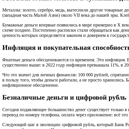
Металлы: золото, серебро, медь, вытеснили другие товарные 
(западная часть Малой Азии) около VII века до нашей эры. Кле
Бумажные деньги впервые появились в мире примерно в X веке.
схеме позднее. Постепенно расписки стали обращаться как ден
ценность которых определяется законом и доверием к государст
Инфляция и покупательная способност
Фиатные деньги обесцениваются со временем. Это инфляция. В
существенно выше: в 2022 году инфляция превышала 11%, в 202
Что это значит для личных финансов: 100 000 рублей, спрятанн
в пользу того, чтобы деньги работали, а не просто хранились
инфляционное обесценение.
Безналичные деньги и цифровой рубль
Сегодня подавляющее большинство денег существует только в 
перевод по номеру телефона, оплата через приложение: всё э
Следующий шаг в эволюции: цифровой рубль, который Банк Росс