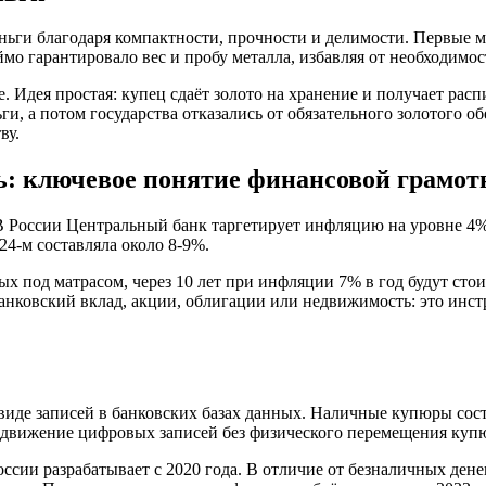
деньги благодаря компактности, прочности и делимости. Первые
ймо гарантировало вес и пробу металла, избавляя от необходимо
 Идея простая: купец сдаёт золото на хранение и получает расп
ьги, а потом государства отказались от обязательного золотого
ву.
ь: ключевое понятие финансовой грамот
 России Центральный банк таргетирует инфляцию на уровне 4% 
4-м составляла около 8-9%.
ых под матрасом, через 10 лет при инфляции 7% в год будут сто
. Банковский вклад, акции, облигации или недвижимость: это ин
виде записей в банковских базах данных. Наличные купюры сост
то движение цифровых записей без физического перемещения куп
ии разрабатывает с 2020 года. В отличие от безналичных денег