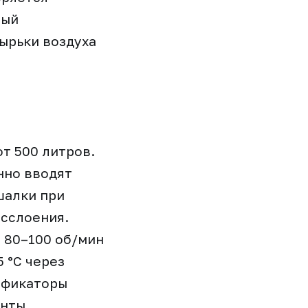
ный
зырьки воздуха
т 500 литров.
нно вводят
шалки при
асслоения.
 80–100 об/мин
 °C через
ификаторы
нты.