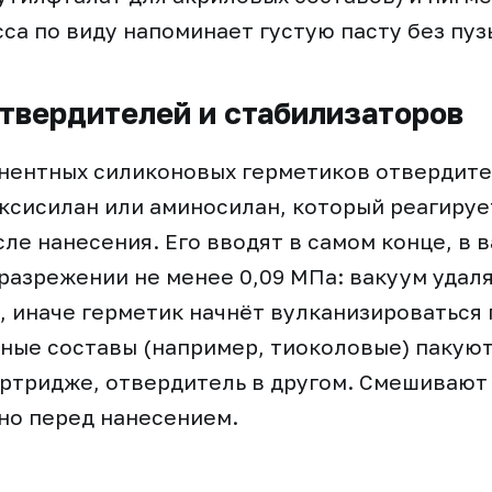
са по виду напоминает густую пасту без пуз
твердителей и стабилизаторов
нентных силиконовых герметиков отвердит
сисилан или аминосилан, который реагирует
сле нанесения. Его вводят в самом конце, в 
разрежении не менее 0,09 МПа: вакуум удал
и, иначе герметик начнёт вулканизироваться 
ые составы (например, тиоколовые) пакуют
артридже, отвердитель в другом. Смешивают
но перед нанесением.