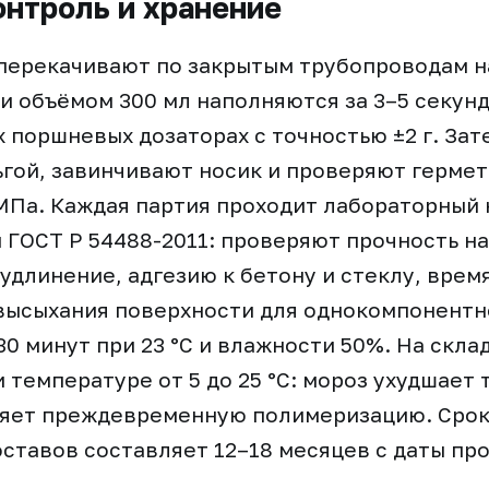
онтроль и хранение
 перекачивают по закрытым трубопроводам н
и объёмом 300 мл наполняются за 3–5 секунд
 поршневых дозаторах с точностью ±2 г. За
гой, завинчивают носик и проверяют герме
МПа. Каждая партия проходит лабораторный 
и ГОСТ Р 54488-2011: проверяют прочность на
удлинение, адгезию к бетону и стеклу, врем
высыхания поверхности для однокомпонентн
30 минут при 23 °C и влажности 50%. На скла
 температуре от 5 до 25 °C: мороз ухудшает 
ряет преждевременную полимеризацию. Срок
ставов составляет 12–18 месяцев с даты пр