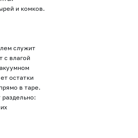
ырей и комков.
елем служит
 с влагой
вакуумном
яет остатки
прямо в таре.
 раздельно:
 их