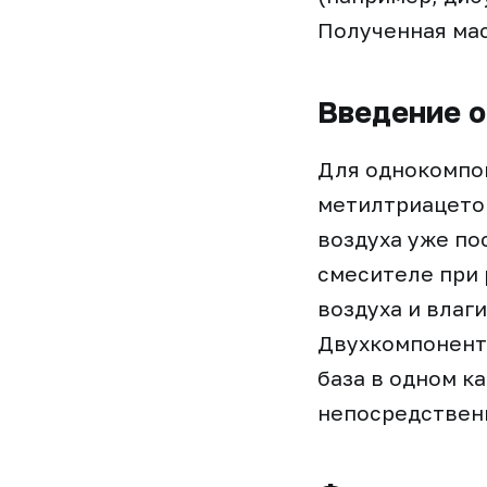
Полученная мас
Введение о
Для однокомпо
метилтриацеток
воздуха уже по
смесителе при 
воздуха и влаг
Двухкомпонентн
база в одном к
непосредствен