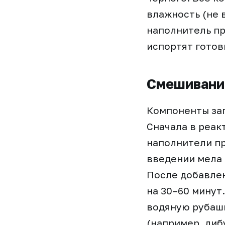
влажность (не 
наполнитель пр
испортят готов
Смешивание
Компоненты заг
Сначала в реак
наполнители п
введении мела 
После добавлен
на 30–60 минут
водяную рубашк
(например, диб