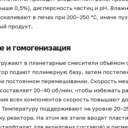
выше 0,5%), дисперсность частиц и pH. Влаж
окаливают в печах при 200–250 °C, иначе пу
ый продукт.
 и гомогенизация
ружают в планетарные смесители объёмом о
тор подают полимерную базу, затем постепе
ри постоянном перемешивании. Скорость ме
составляет 20–40 об/мин, чтобы избежать р
ия всех компонентов скорость повышают до
. Температуру поддерживают на уровне 20–25
у реактора. На этом же этапе вводят пласт
утилфталат для акриловых составов) и пигме