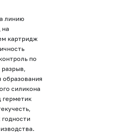
а линию
 на
тем картридж
тичность
контроль по
 разрыв,
я образования
ого силикона
д герметик
текучесть,
 годности
оизводства.