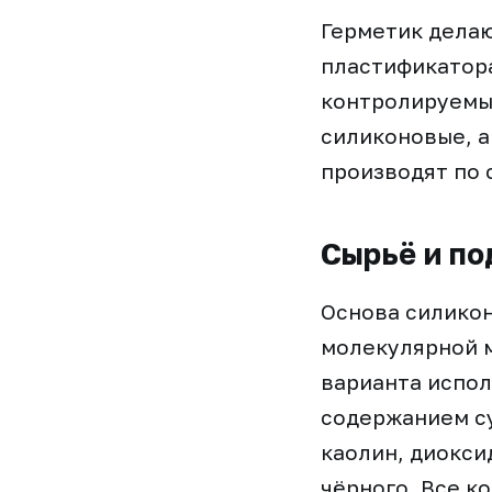
Герметик дела
пластификатора
контролируемых
силиконовые, 
производят по 
Сырьё и по
Основа силикон
молекулярной м
варианта испо
содержанием су
каолин, диокси
чёрного. Все к