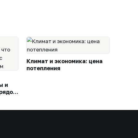
Климат и экономика: цена
потепления
ы и
 рядом
портом