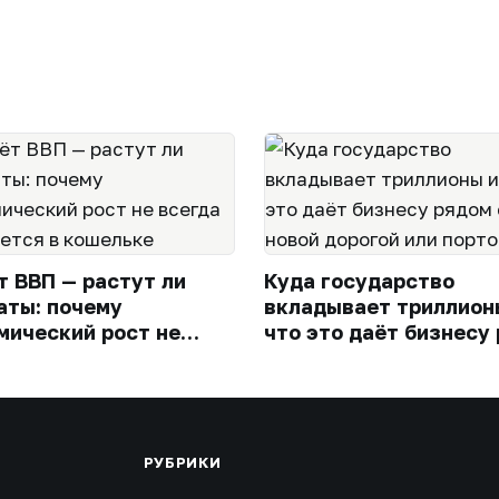
т ВВП — растут ли
Куда государство
аты: почему
вкладывает триллион
мический рост не
что это даёт бизнесу
а ощущается в
с новой дорогой или 
ьке
РУБРИКИ