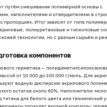
ют путём смешивания полимерной основы с
ми, наполнителями и отвердителями в стро
 пропорциях. Итог зависит от типа полимер
акриловые, полиуретановые и тиоколовые со
схожей технологии, но с разным сырьём и ре
дготовка компонентов
ового герметика — полидиметилсилоксановы
ассой от 10 000 до 100 000 г/моль. Для акри
льзуют водную дисперсию акрилового полиме
хого остатка около 60%. Наполнители: моло
д титана для белого цвета или технический у
омпоненты проходят входной контроль: пров