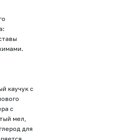
го
а:
ставы
жимами.
й каучук с
лового
ра с
тый мел,
глерод для
еряется