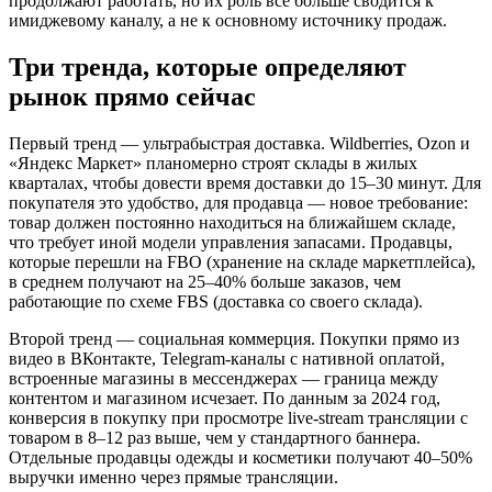
продолжают работать, но их роль всё больше сводится к
имиджевому каналу, а не к основному источнику продаж.
Три тренда, которые определяют
рынок прямо сейчас
Первый тренд — ультрабыстрая доставка. Wildberries, Ozon и
«Яндекс Маркет» планомерно строят склады в жилых
кварталах, чтобы довести время доставки до 15–30 минут. Для
покупателя это удобство, для продавца — новое требование:
товар должен постоянно находиться на ближайшем складе,
что требует иной модели управления запасами. Продавцы,
которые перешли на FBO (хранение на складе маркетплейса),
в среднем получают на 25–40% больше заказов, чем
работающие по схеме FBS (доставка со своего склада).
Второй тренд — социальная коммерция. Покупки прямо из
видео в ВКонтакте, Telegram-каналы с нативной оплатой,
встроенные магазины в мессенджерах — граница между
контентом и магазином исчезает. По данным за 2024 год,
конверсия в покупку при просмотре live-stream трансляции с
товаром в 8–12 раз выше, чем у стандартного баннера.
Отдельные продавцы одежды и косметики получают 40–50%
выручки именно через прямые трансляции.