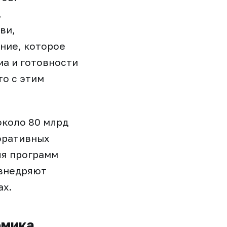
,
ви,
ние, которое
ма и готовности
то с этим
около 80 млрд
оративных
ля программ
 внедряют
ах.
омика