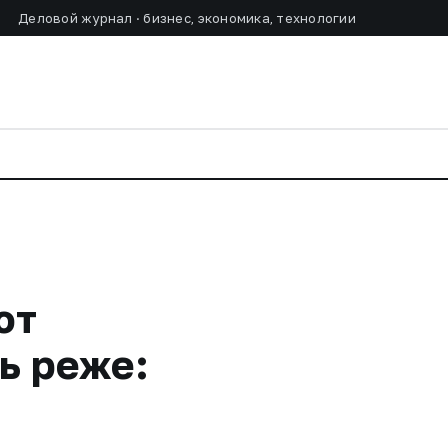
Деловой журнал · бизнес, экономика, технологии
ют
ь реже: