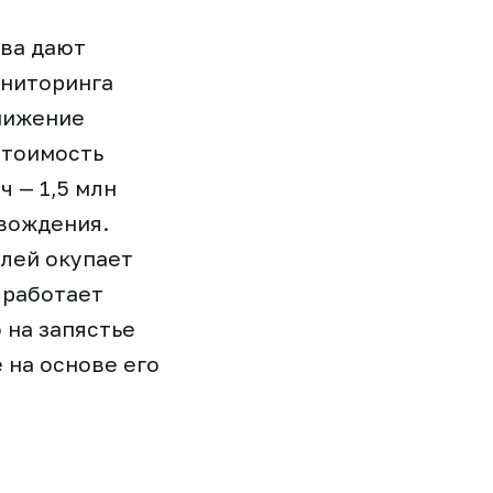
ва дают
ониторинга
нижение
Стоимость
ч — 1,5 млн
овождения.
блей окупает
 работает
 на запястье
 на основе его