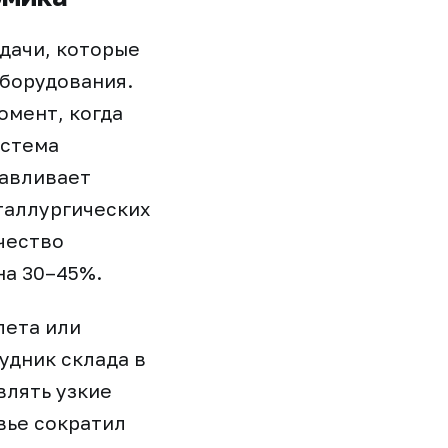
дачи, которые
оборудования.
омент, когда
истема
навливает
таллургических
чество
на 30–45%.
лета или
удник склада в
влять узкие
вье сократил