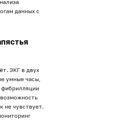
анализа
огам данных с
апястья
т. ЭКГ в двух
е умные часы,
а фибрилляции
 возможность
к не чувствует.
мониторинг