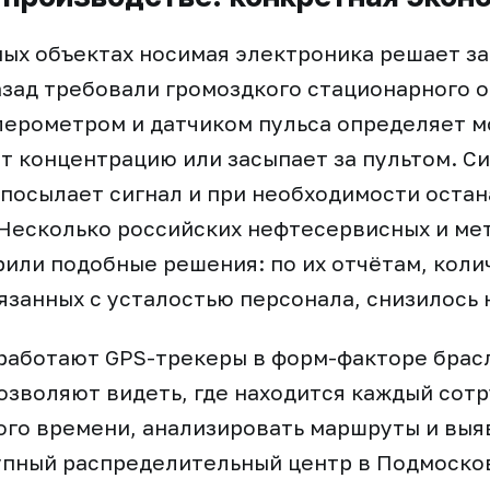
х объектах носимая электроника решает за
азад требовали громоздкого стационарного 
лерометром и датчиком пульса определяет м
т концентрацию или засыпает за пультом. С
посылает сигнал и при необходимости оста
Несколько российских нефтесервисных и ме
или подобные решения: по их отчётам, коли
язанных с усталостью персонала, снизилось 
работают GPS-трекеры в форм-факторе брас
озволяют видеть, где находится каждый сотр
го времени, анализировать маршруты и выя
упный распределительный центр в Подмоско