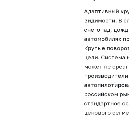
Адаптивный кру
видимости. В с
снегопад, дожд
автомобилях пр
Крутые поворот
цели. Система 
может не среаг
производители 
автопилотирова
российском рын
стандартное ос
ценового сегме