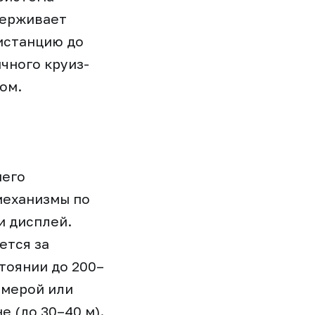
держивает
дистанцию до
чного круиз-
ом.
него
механизмы по
и дисплей.
ется за
тоянии до 200–
амерой или
 (до 30–40 м).