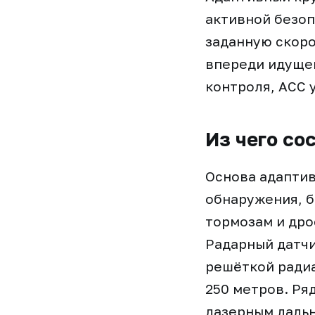
активной безоп
заданную скоро
впереди идущег
контроля, ACC 
Из чего со
Основа адаптив
обнаружения, б
тормозам и дро
Радарный датчи
решёткой радиа
250 метров. Ря
лазерным дальн