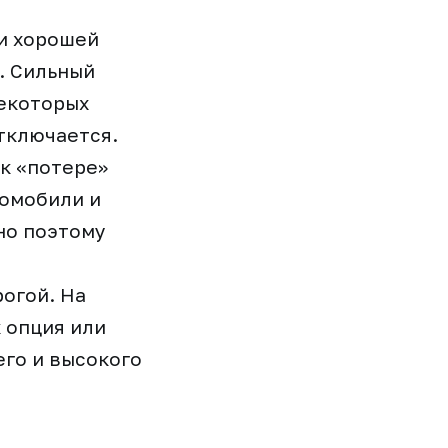
ри хорошей
. Сильный
некоторых
тключается.
 к «потере»
томобили и
но поэтому
огой. На
 опция или
го и высокого