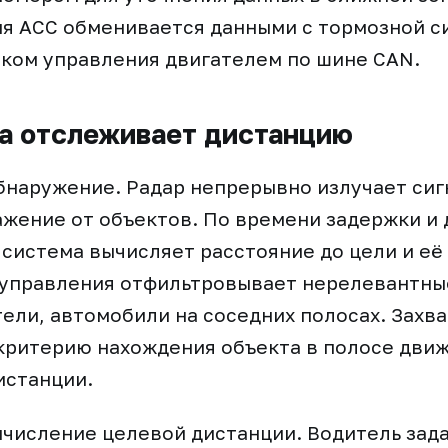
ия ACC обменивается данными с тормозной с
оком управления двигателем по шине CAN.
а отслеживает дистанцию
бнаружение. Радар непрерывно излучает сиг
жение от объектов. По времени задержки и
 система вычисляет расстояние до цели и е
 управления отфильтровывает нерелевантны
тели, автомобили на соседних полосах. Захва
критерию нахождения объекта в полосе дви
истанции.
ычисление целевой дистанции. Водитель зад