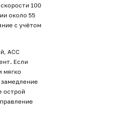
 скорости 100
ии около 55
яние с учётом
й, ACC
ент. Если
и мягко
 замедление
е острой
управление