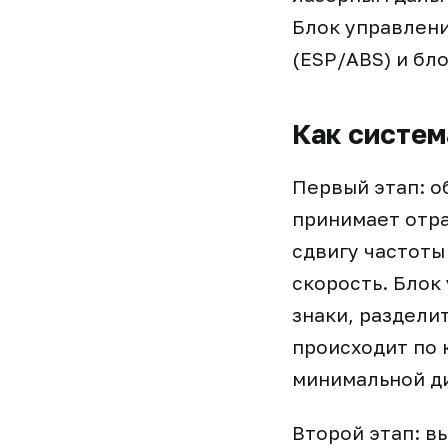
Блок управлен
(ESP/ABS) и бл
Как систем
Первый этап: о
принимает отра
сдвигу частоты
скорость. Блок
знаки, раздели
происходит по 
минимальной д
Второй этап: в