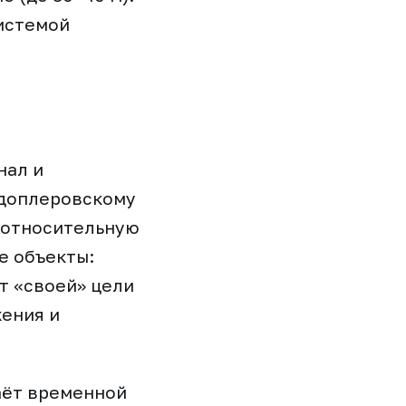
истемой
нал и
 доплеровскому
ё относительную
е объекты:
т «своей» цели
жения и
аёт временной