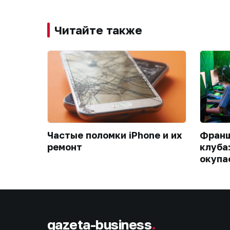
Читайте также
Частые поломки iPhone и их
Франш
ремонт
клуба
окупа
gazeta-business
.