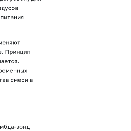
адусов
 питания
 меняют
е. Принцип
чается.
временных
тав смеси в
ямбда-зонд