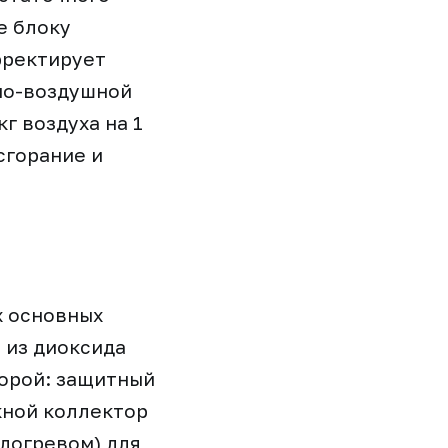
е блоку
рректирует
вно-воздушной
г воздуха на 1
сгорание и
х основных
 из диоксида
орой: защитный
кной коллектор
одогревом) для