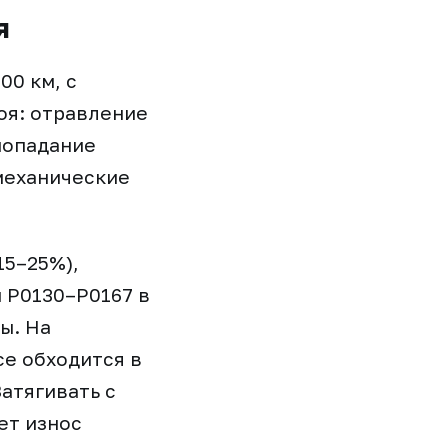
я
00 км, с
оя: отравление
попадание
 механические
15–25%),
 P0130–P0167 в
ы. На
се обходится в
Затягивать с
ет износ