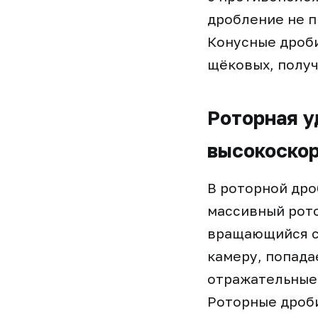
дробление не п
Конусные дроби
щёковых, получ
Роторная у
высокоско
В роторной дро
массивный рото
вращающийся с 
камеру, попада
отражательные 
Роторные дроби