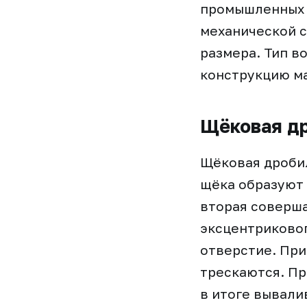
промышленных 
механической с
размера. Тип в
конструкцию ма
Щёковая др
Щёковая дробил
щёка образуют 
вторая соверша
эксцентриковог
отверстие. При
трескаются. Пр
в итоге вывали