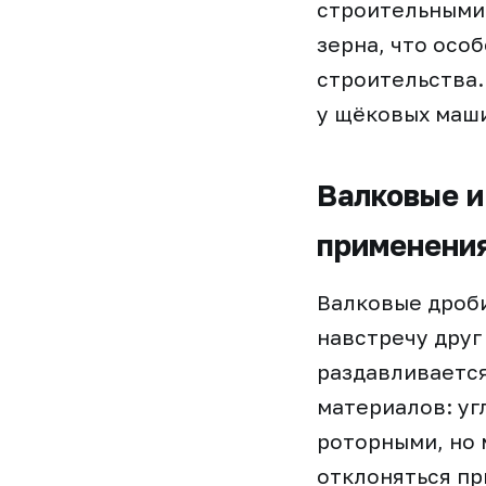
строительными
зерна, что осо
строительства.
у щёковых маши
Валковые и
применени
Валковые дроб
навстречу друг
раздавливается
материалов: уг
роторными, но 
отклоняться пр