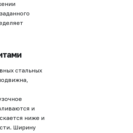
жении
 заданного
ределяет
итами
вных стальных
подвижна,
узочное
вливаются и
скается ниже и
асти. Ширину