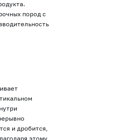
родукта.
рочных пород с
изводительность
чивает
ртикальном
нутри
рерывно
тся и дробится,
Благодаря этому