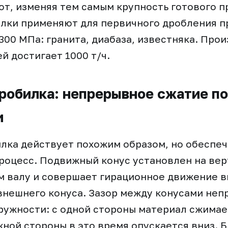
т, изменяя тем самым крупность готового п
лки применяют для первичного дробления п
300 МПа: гранита, диабаза, известняка. Про
й достигает 1000 т/ч.
робилка: непрерывное сжатие по
и
лка действует похожим образом, но обеспе
роцесс. Подвижный конус установлен на ве
м валу и совершает гирационное движение в
внешнего конуса. Зазор между конусами неп
ружности: с одной стороны материал сжимае
ной стороны в это время опускается вниз. 