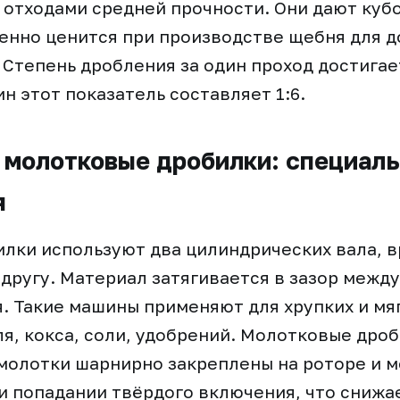
 отходами средней прочности. Они дают ку
бенно ценится при производстве щебня для 
 Степень дробления за один проход достигает 
н этот показатель составляет 1:6.
 молотковые дробилки: специал
я
илки используют два цилиндрических вала,
 другу. Материал затягивается в зазор между
. Такие машины применяют для хрупких и мя
ля, кокса, соли, удобрений. Молотковые дроб
молотки шарнирно закреплены на роторе и м
и попадании твёрдого включения, что снижа