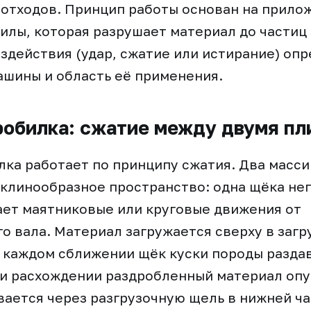
отходов. Принцип работы основан на прило
илы, которая разрушает материал до частиц
оздействия (удар, сжатие или истирание) оп
шины и область её применения.
обилка: сжатие между двумя пл
ка работает по принципу сжатия. Два масси
клинообразное пространство: одна щёка не
ет маятниковые или круговые движения от
о вала. Материал загружается сверху в загр
 каждом сближении щёк куски породы разда
и расхождении раздробленный материал опу
вается через разгрузочную щель в нижней ч