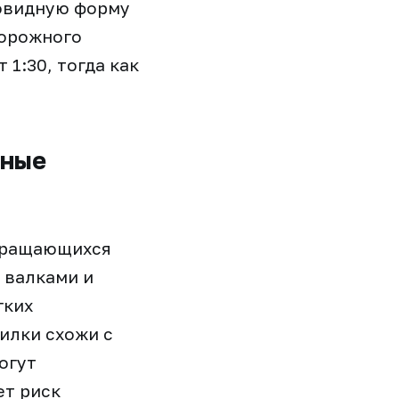
бовидную форму
дорожного
1:30, тогда как
ьные
 вращающихся
 валками и
гких
илки схожи с
огут
ет риск