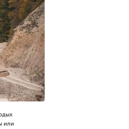
рдых
ы или