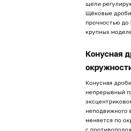
щели регулирую
Щёковые дроби
прочностью до 
крупных моделе
Конусная д
окружност
Конусная дроби
непрерывный п
эксцентриково
неподвижного 
меняется по ок
с противополож