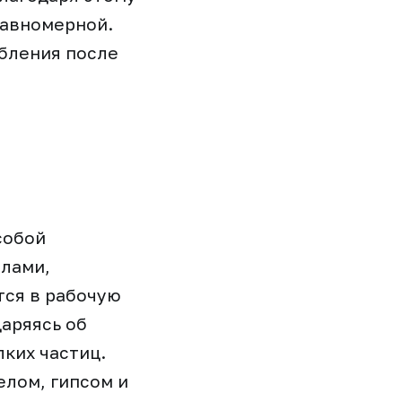
равномерной.
обления после
собой
илами,
тся в рабочую
даряясь об
ких частиц.
елом, гипсом и