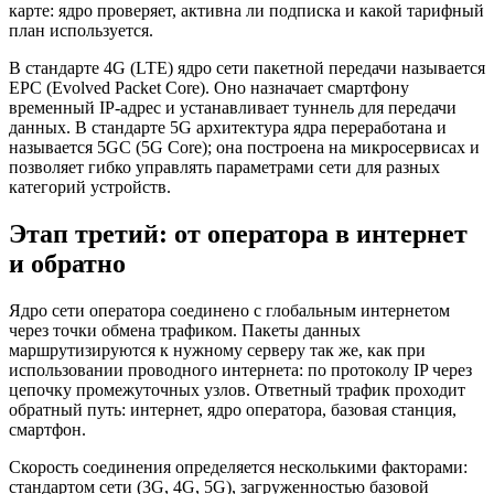
карте: ядро проверяет, активна ли подписка и какой тарифный
план используется.
В стандарте 4G (LTE) ядро сети пакетной передачи называется
EPC (Evolved Packet Core). Оно назначает смартфону
временный IP-адрес и устанавливает туннель для передачи
данных. В стандарте 5G архитектура ядра переработана и
называется 5GC (5G Core); она построена на микросервисах и
позволяет гибко управлять параметрами сети для разных
категорий устройств.
Этап третий: от оператора в интернет
и обратно
Ядро сети оператора соединено с глобальным интернетом
через точки обмена трафиком. Пакеты данных
маршрутизируются к нужному серверу так же, как при
использовании проводного интернета: по протоколу IP через
цепочку промежуточных узлов. Ответный трафик проходит
обратный путь: интернет, ядро оператора, базовая станция,
смартфон.
Скорость соединения определяется несколькими факторами:
стандартом сети (3G, 4G, 5G), загруженностью базовой