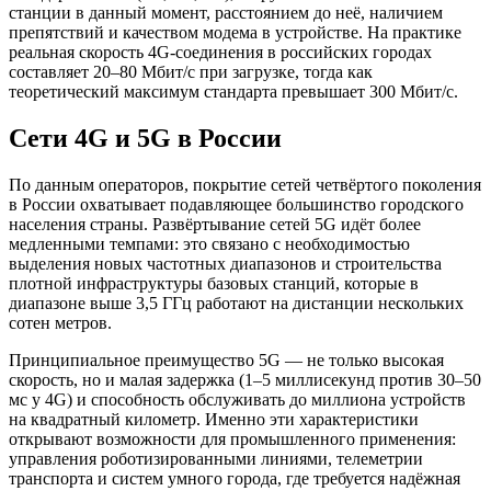
станции в данный момент, расстоянием до неё, наличием
препятствий и качеством модема в устройстве. На практике
реальная скорость 4G-соединения в российских городах
составляет 20–80 Мбит/с при загрузке, тогда как
теоретический максимум стандарта превышает 300 Мбит/с.
Сети 4G и 5G в России
По данным операторов, покрытие сетей четвёртого поколения
в России охватывает подавляющее большинство городского
населения страны. Развёртывание сетей 5G идёт более
медленными темпами: это связано с необходимостью
выделения новых частотных диапазонов и строительства
плотной инфраструктуры базовых станций, которые в
диапазоне выше 3,5 ГГц работают на дистанции нескольких
сотен метров.
Принципиальное преимущество 5G — не только высокая
скорость, но и малая задержка (1–5 миллисекунд против 30–50
мс у 4G) и способность обслуживать до миллиона устройств
на квадратный километр. Именно эти характеристики
открывают возможности для промышленного применения:
управления роботизированными линиями, телеметрии
транспорта и систем умного города, где требуется надёжная