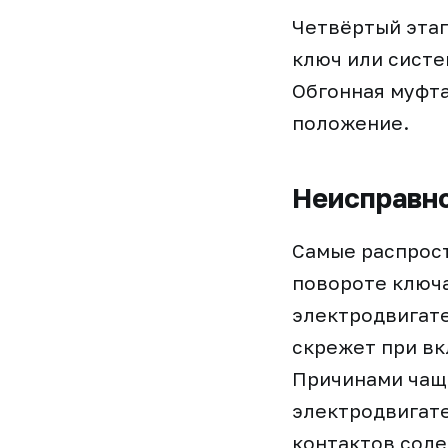
Четвёртый этап
ключ или систе
Обгонная муфта
положение.
Неисправно
Самые распрост
повороте ключа
электродвигате
скрежет при вк
Причинами чаще
электродвигате
контактов соле