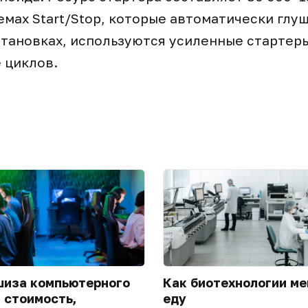
темах Start/Stop, которые автоматически глу
становках, используются усиленные стартер
е циклов.
иза компьютерного
Как биотехнологии м
: стоимость,
еду