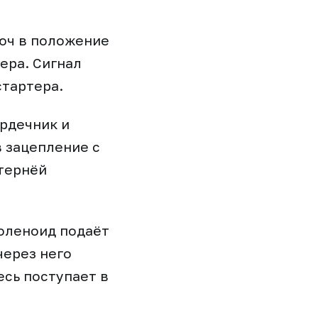
люч в положение
ера. Сигнал
стартера.
рдечник и
в зацепление с
тернёй
соленоид подаёт
через него
есь поступает в