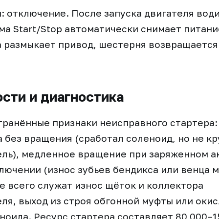
: отключение. После запуска двигателя вод
ма Start/Stop автоматически снимает питани
 размыкает привод, шестерня возвращается
сти и диагностика
ранённые признаки неисправного стартера:
 без вращения (сработал соленоид, но не кр
ль), медленное вращение при заряженном а
лючении (износ зубьев бендикса или венца м
 всего служат износ щёток и коллектора
ля, выход из строя обгонной муфты или оки
ноида. Ресурс стартера составляет 80 000–1