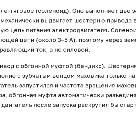
еле-тяговое (соленоид). Оно выполняет две 
 механически выдвигает шестерню привода 
ую цепь питания электродвигателя. Солено
яющей цепи (около 3–5 А), поэтому через зам
равляющий ток, а не силовой.
ривод с обгонной муфтой (бендикс). Шестерн
ление с зубчатым венцом маховика только на
гатель запустился и частота вращения махо
ра, обгонная муфта автоматически разъедин
 двигатель после запуска раскрутил бы стар