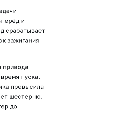
задачи
вперёд и
ид срабатывает
ок зажигания
я привода
 время пуска.
вика превысила
яет шестерню.
тер до