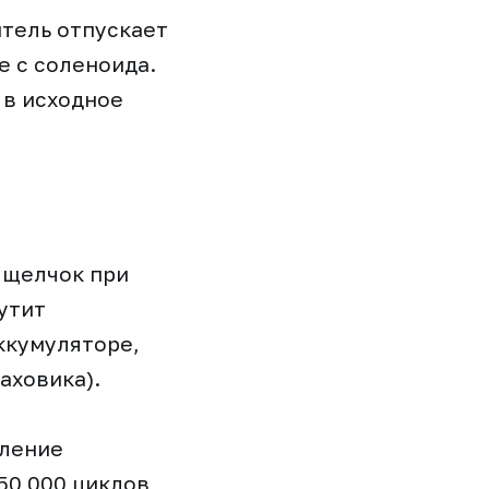
итель отпускает
е с соленоида.
 в исходное
 щелчок при
утит
ккумуляторе,
аховика).
сление
50 000 циклов