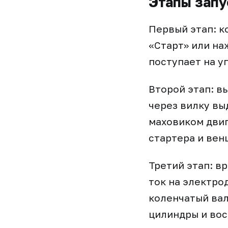
Этапы запу
Первый этап: к
«Старт» или на
поступает на у
Второй этап: в
через вилку вы
маховиком дви
стартера и вен
Третий этап: в
ток на электро
коленчатый вал
цилиндры и во