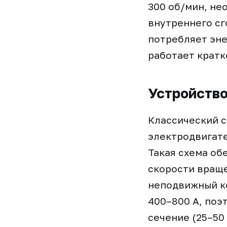
300 об/мин, не
внутреннего сг
потребляет эне
работает кратк
Устройство
Классический с
электродвигате
Такая схема об
скорости враще
неподвижный ко
400–800 А, по
сечение (25–50 