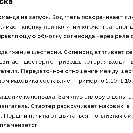
ска
оманда на запуск. Водитель поворачивает к
жимает кнопку при наличии ключа-транспонд
правляющую обмотку соленоида через реле 
ыдвижение шестерни. Соленоид втягивает се
двигает шестерню привода, которая входит 
гателя. Передаточное отношение между шес
цом маховика составляет примерно 1:10–1:15.
ращение коленвала. Замкнув силовую цепь, 
двигатель. Стартер раскручивает маховик, а 
. Поршни начинают двигаться, топливная см
спламеняется.