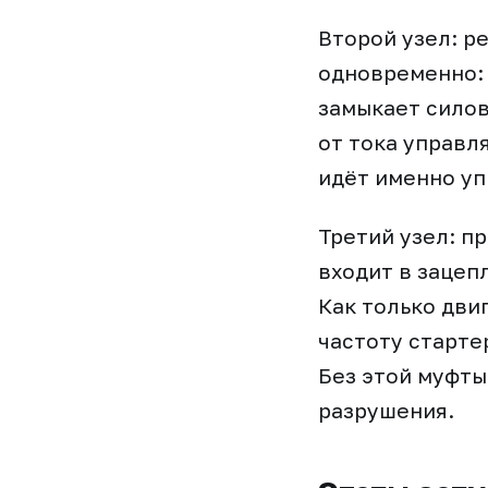
Второй узел: р
одновременно:
замыкает силов
от тока управл
идёт именно уп
Третий узел: п
входит в зацеп
Как только дви
частоту старте
Без этой муфты
разрушения.