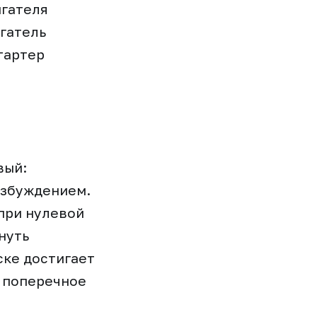
игателя
игатель
тартер
.
вый:
озбуждением.
при нулевой
нуть
ске достигает
 поперечное