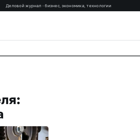
Деловой журнал · бизнес, экономика, технологии
еля:
а