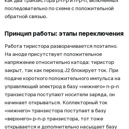
как два транзистора p-n-p и n-p-n, включённых
последовательно по схеме с положительной
обратной связью.
Принцип работы: этапы переключения
Работа тиристора разворачивается поэтапно.
На аноде присутствует положительное
напряжение относительно катода: тиристор
закрыт, так как переход J2 блокирует ток. При
подаче короткого положительного импульса на
управляющий электрод в базу «нижнего» n-p-n
транзистора поступают носители заряда, он
начинает открываться. Коллекторный ток
«нижнего» транзистора поступает в базу
«верхнего» p-n-p транзистора, тот тоже
открывается и дополнительно насыщает базу