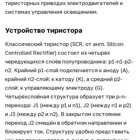
тиристорных приводах электродвигателей и
системах управления освещением.
Устройство тиристора
Классический тиристор (SCR, от англ. Silicon
Controlled Rectifier) состоит из четырёх
чередующихся слоёв полупроводника: p1-n1-p2-
n2. Крайний p1-слой подключается к аноду (A),
крайний n2-слой: к катоду (K), а средний p2-
слой: к управляющему электроду (G).
Четырёхслойная структура образует три p-n-
перехода: J1 (между p1 и n1), J2 (между n1 и p2)
и J3 (между p2 и n2). В закрытом состоянии
переход J2 смещён в обратном направлении и
блокирует ток. Структуру удобно представить