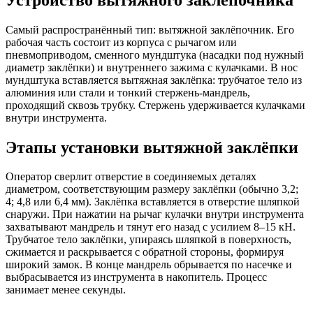
Самый распространённый тип: вытяжной заклёпочник. Его
рабочая часть состоит из корпуса с рычагом или
пневмоприводом, сменного мундштука (насадки под нужный
диаметр заклёпки) и внутреннего зажима с кулачками. В нос
мундштука вставляется вытяжная заклёпка: трубчатое тело из
алюминия или стали и тонкий стержень-мандрель,
проходящий сквозь трубку. Стержень удерживается кулачками
внутри инструмента.
Этапы установки вытяжной заклёпки
Оператор сверлит отверстие в соединяемых деталях
диаметром, соответствующим размеру заклёпки (обычно 3,2;
4; 4,8 или 6,4 мм). Заклёпка вставляется в отверстие шляпкой
снаружи. При нажатии на рычаг кулачки внутри инструмента
захватывают мандрель и тянут его назад с усилием 8–15 кН.
Трубчатое тело заклёпки, упираясь шляпкой в поверхность,
сжимается и раскрывается с обратной стороны, формируя
широкий замок. В конце мандрель обрывается по насечке и
выбрасывается из инструмента в накопитель. Процесс
занимает менее секунды.