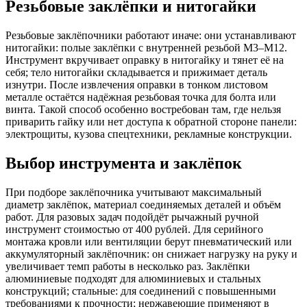
Резьбовые заклёпки и нитогайки
Резьбовые заклёпочники работают иначе: они устанавливают
нитогайки: полые заклёпки с внутренней резьбой М3–М12.
Инструмент вкручивает оправку в нитогайку и тянет её на
себя; тело нитогайки складывается и прижимает деталь
изнутри. После извлечения оправки в тонком листовом
металле остаётся надёжная резьбовая точка для болта или
винта. Такой способ особенно востребован там, где нельзя
приварить гайку или нет доступа к обратной стороне панели:
электрощиты, кузова спецтехники, рекламные конструкции.
Выбор инструмента и заклёпок
При подборе заклёпочника учитывают максимальный
диаметр заклёпок, материал соединяемых деталей и объём
работ. Для разовых задач подойдёт рычажный ручной
инструмент стоимостью от 400 рублей. Для серийного
монтажа кровли или вентиляции берут пневматический или
аккумуляторный заклёпочник: он снижает нагрузку на руку и
увеличивает темп работы в несколько раз. Заклёпки
алюминиевые подходят для алюминиевых и стальных
конструкций; стальные: для соединений с повышенными
требованиями к прочности; нержавеющие применяют в