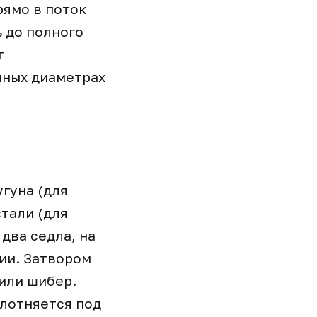
рямо в поток
 до полного
т
пных диаметрах
гуна (для
тали (для
два седла, на
ии. Затвором
 или шибер.
лотняется под