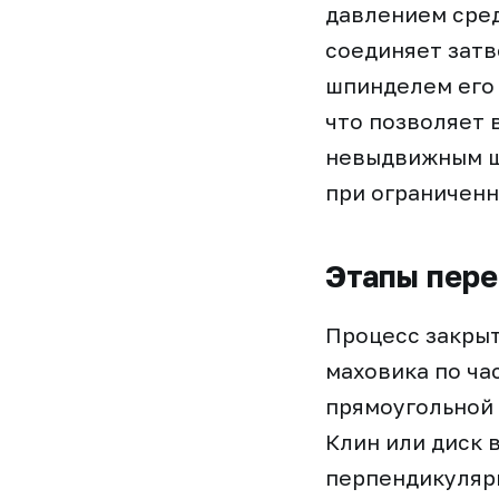
давлением сре
соединяет затв
шпинделем его 
что позволяет 
невыдвижным ш
при ограниченн
Этапы пере
Процесс закрыт
маховика по ча
прямоугольной 
Клин или диск 
перпендикулярн