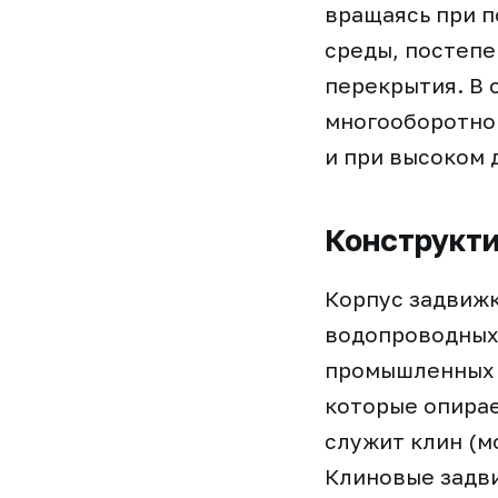
вращаясь при п
среды, постепе
перекрытия. В 
многооборотног
и при высоком 
Конструкт
Корпус задвижк
водопроводных 
промышленных т
которые опирае
служит клин (м
Клиновые задв