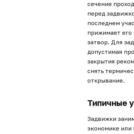
сечение проход
перед задвижко
последнем учас
прижимает его
затвор. Для за
допустимая про
закрытия реком
снять термиче
открывание.
Типичные у
Задвижки заним
экономике или 