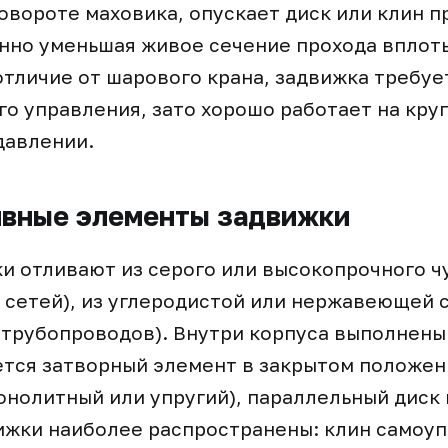
овороте маховика, опускает диск или клин п
нно уменьшая живое сечение прохода вплоть
отличие от шарового крана, задвижка требуе
о управления, зато хорошо работает на кру
давлении.
ивные элементы задвижки
и отливают из серого или высокопрочного чу
сетей), из углеродистой или нержавеющей с
рубопроводов). Внутри корпуса выполнены 
тся затворный элемент в закрытом положен
онолитный или упругий), параллельный диск
ижки наиболее распространены: клин самоуп