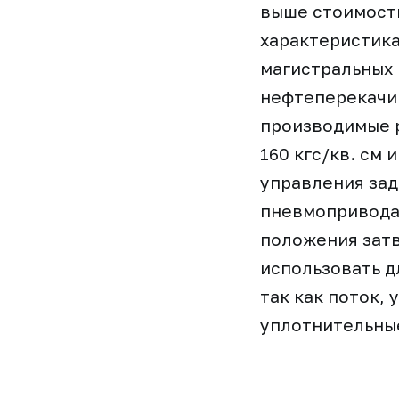
выше стоимост
характеристика
магистральных 
нефтеперекачив
производимые р
160 кгс/кв. см
управления за
пневмопривода
положения затв
использовать д
так как поток,
уплотнительны