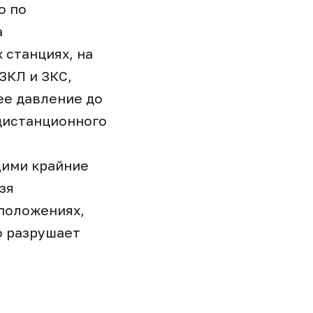
о по
а
 станциях, на
ЗКЛ и ЗКС,
ее давление до
 дистанционного
ими крайние
зя
 положениях,
о разрушает