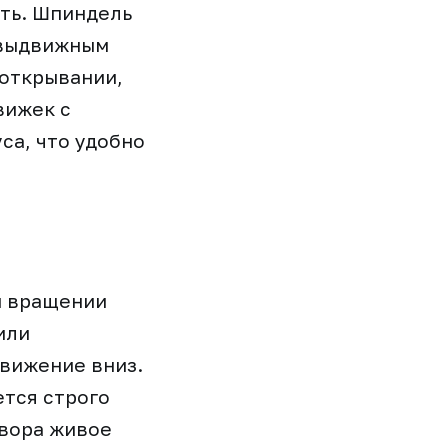
ть. Шпиндель
 выдвижным
 открывании,
вижек с
а, что удобно
и вращении
или
движение вниз.
ется строго
твора живое