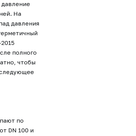
, давление
ней. На
епад давления
 герметичный
-2015
осле полного
атно, чтобы
последующее
упают по
от DN 100 и