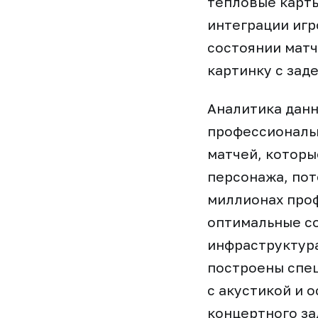
тепловые карты
интеграции игр
состоянии матч
картинку с зад
Аналитика данн
профессиональн
матчей, которы
персонажа, пот
миллионах про
оптимальные со
инфраструктура
построены спе
с акустикой и 
концертного за