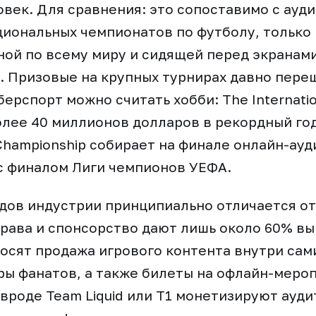
век. Для сравнения: это сопоставимо с ауд
иональных чемпионатов по футболу, только
ой по всему миру и сидящей перед экранами
ц. Призовые на крупных турнирах давно пере
ерспорт можно считать хобби: The Internatio
лее 40 миллионов долларов в рекордный год,
Championship собирает на финале онлайн-ау
с финалом Лиги чемпионов УЕФА.
дов индустрии принципиально отличается о
рава и спонсорство дают лишь около 60% вы
осят продажа игрового контента внутри сами
ы фанатов, а также билеты на офлайн-меро
вроде Team Liquid или T1 монетизируют ауд