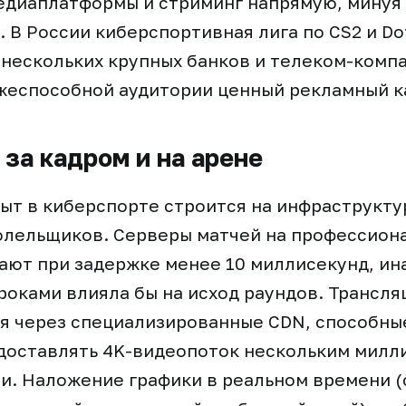
едиаплатформы и стриминг напрямую, минуя
 В России киберспортивная лига по CS2 и Do
нескольких крупных банков и телеком-компа
жеспособной аудитории ценный рекламный к
 за кадром и на арене
ыт в киберспорте строится на инфраструкту
олельщиков. Серверы матчей на профессион
ают при задержке менее 10 миллисекунд, ин
роками влияла бы на исход раундов. Трансля
я через специализированные CDN, способны
доставлять 4K-видеопоток нескольким милл
и. Наложение графики в реальном времени (