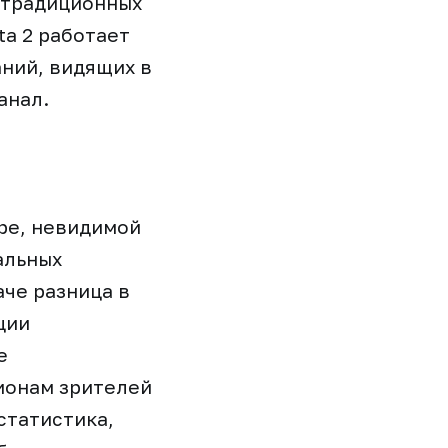
 традиционных
ta 2 работает
ний, видящих в
анал.
ре, невидимой
альных
аче разница в
ции
е
ионам зрителей
статистика,