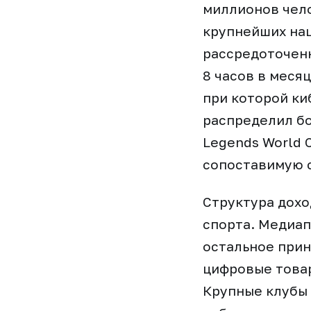
миллионов чело
крупнейших нац
рассредоточенн
8 часов в меся
при которой киб
распределил бо
Legends World 
сопоставимую 
Структура дохо
спорта. Медиап
остальное прин
цифровые товар
Крупные клубы 