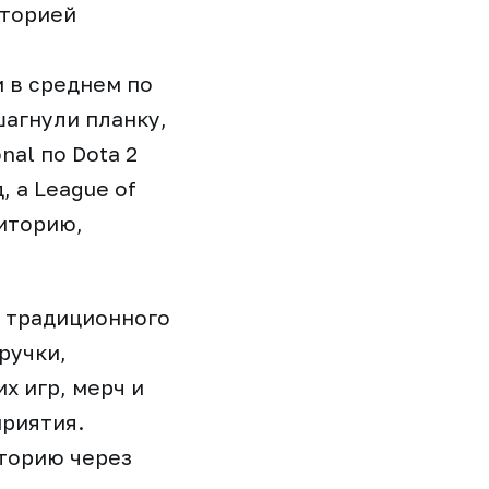
иторией
 в среднем по
шагнули планку,
nal по Dota 2
 а League of
диторию,
т традиционного
ручки,
х игр, мерч и
приятия.
иторию через