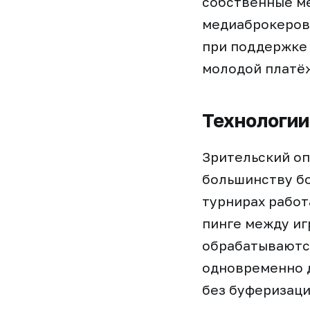
собственные м
медиаброкеров.
при поддержке 
молодой платё
Технологии
Зрительский оп
большинству б
турнирах работ
пинге между иг
обрабатываютс
одновременно 
без буферизаци