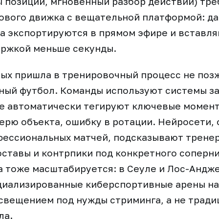
 позиций, мгновенный разбор действий) тре
ового движка с вещательной платформой: д
а экспортируются в прямом эфире и вставля
ержкой меньше секунды.
ых пришла в тренировочный процесс не позж
ый футбол. Команды используют системы за
е автоматически тегируют ключевые момент
ерю объекта, ошибку в ротации. Нейросети,
фессиональных матчей, подсказывают трене
ставы и контрпики под конкретного соперни
 тоже масштабируется: в Сеуле и Лос-Андж
циализированные киберспортивные арены на 
освещением под нужды стриминга, а не трад
ла.