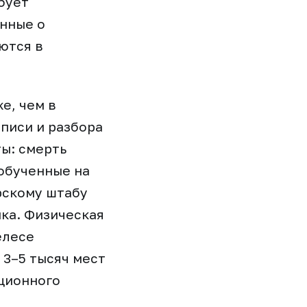
бует
анные о
ются в
е, чем в
писи и разбора
ы: смерть
 обученные на
рскому штабу
ка. Физическая
елесе
3–5 тысяч мест
иционного