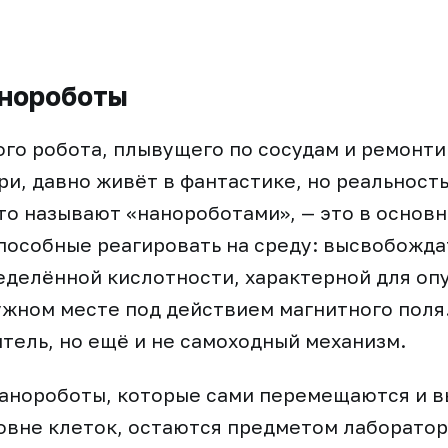
анороботы
ого робота, плывущего по сосудам и ремонт
ри, давно живёт в фантастике, но реальность
что называют «нанороботами», — это в основ
пособные реагировать на среду: высвобожда
еделённой кислотности, характерной для опу
ужном месте под действием магнитного поля.
тель, но ещё и не самоходный механизм.
анороботы, которые сами перемещаются и 
овне клеток, остаются предметом лаборато