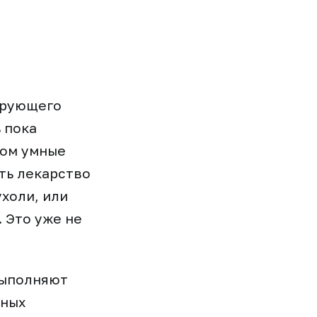
ирующего
 пока
ном умные
ть лекарство
холи, или
 Это уже не
выполняют
рных