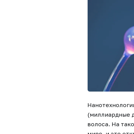
Нанотехнологи
(миллиардные д
волоса. На так
мире, и это от