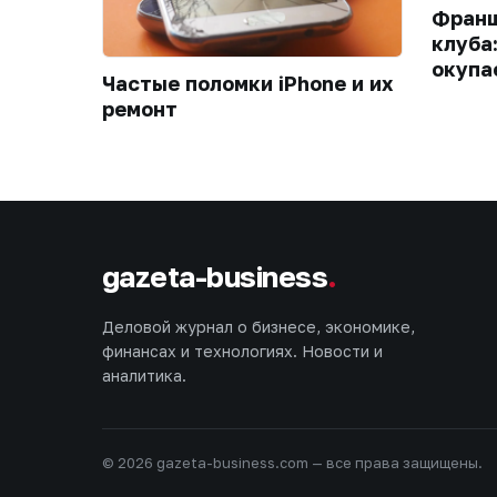
Франш
клуба
окупа
Частые поломки iPhone и их
ремонт
gazeta-business
.
Деловой журнал о бизнесе, экономике,
финансах и технологиях. Новости и
аналитика.
© 2026 gazeta-business.com — все права защищены.