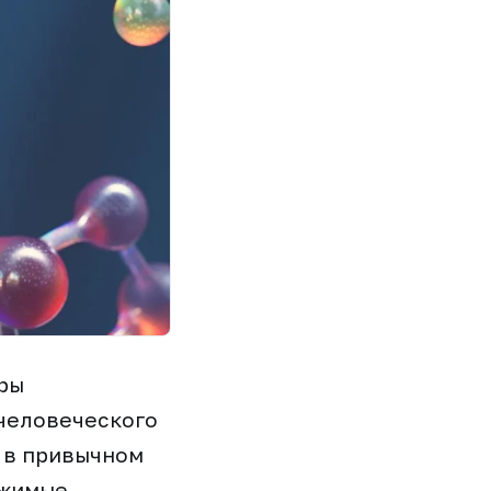
ры
 человеческого
м в привычном
ижимые