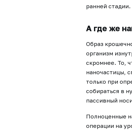
ранней стадии.
А где же н
Образ крошечн
организм изнут
скромнее. То, 
наночастицы, с
только при опр
собираться в н
пассивный носи
Полноценные н
операции на ур