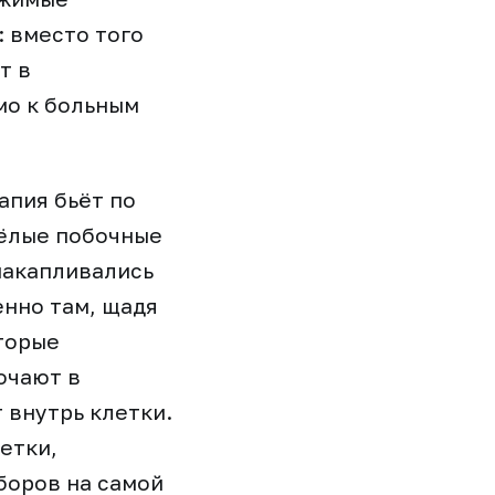
: вместо того
т в
мо к больным
апия бьёт по
жёлые побочные
накапливались
нно там, щадя
торые
ючают в
 внутрь клетки.
етки,
боров на самой