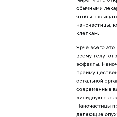
обычными лекар
чтобы насыщать
наночастицы, 
клеткам.
Ярче всего это
всему телу, от
эффекты. Наноч
преимуществен
остальной орга
современные в
липидную наноо
Наночастицы пр
делающие опухо