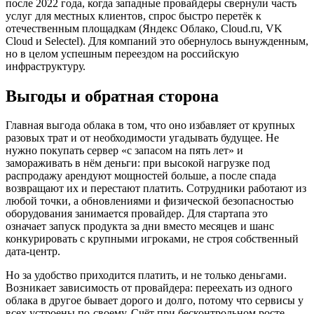
после 2022 года, когда западные провайдеры свернули часть
услуг для местных клиентов, спрос быстро перетёк к
отечественным площадкам (Яндекс Облако, Cloud.ru, VK
Cloud и Selectel). Для компаний это обернулось вынужденным,
но в целом успешным переездом на российскую
инфраструктуру.
Выгоды и обратная сторона
Главная выгода облака в том, что оно избавляет от крупных
разовых трат и от необходимости угадывать будущее. Не
нужно покупать сервер «с запасом на пять лет» и
замораживать в нём деньги: при высокой нагрузке под
распродажу арендуют мощностей больше, а после спада
возвращают их и перестают платить. Сотрудники работают из
любой точки, а обновлениями и физической безопасностью
оборудования занимается провайдер. Для стартапа это
означает запуск продукта за дни вместо месяцев и шанс
конкурировать с крупными игроками, не строя собственный
дата-центр.
Но за удобство приходится платить, и не только деньгами.
Возникает зависимость от провайдера: переехать из одного
облака в другое бывает дорого и долго, потому что сервисы у
всех устроены по-своему. Счёт при бесконтрольном росте