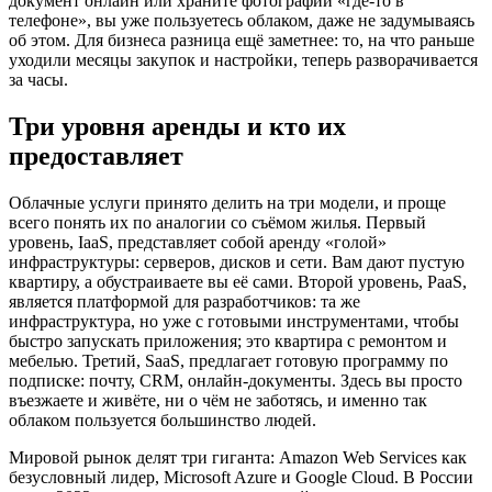
документ онлайн или храните фотографии «где-то в
телефоне», вы уже пользуетесь облаком, даже не задумываясь
об этом. Для бизнеса разница ещё заметнее: то, на что раньше
уходили месяцы закупок и настройки, теперь разворачивается
за часы.
Три уровня аренды и кто их
предоставляет
Облачные услуги принято делить на три модели, и проще
всего понять их по аналогии со съёмом жилья. Первый
уровень, IaaS, представляет собой аренду «голой»
инфраструктуры: серверов, дисков и сети. Вам дают пустую
квартиру, а обустраиваете вы её сами. Второй уровень, PaaS,
является платформой для разработчиков: та же
инфраструктура, но уже с готовыми инструментами, чтобы
быстро запускать приложения; это квартира с ремонтом и
мебелью. Третий, SaaS, предлагает готовую программу по
подписке: почту, CRM, онлайн-документы. Здесь вы просто
въезжаете и живёте, ни о чём не заботясь, и именно так
облаком пользуется большинство людей.
Мировой рынок делят три гиганта: Amazon Web Services как
безусловный лидер, Microsoft Azure и Google Cloud. В России