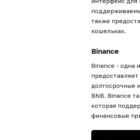
интерфейс для 
поддерживаемых
также предоста
кошельках.
Binance
Binance - одна
предоставляет 
долгосрочные и
BNB. Binance т
которая подде
финансовые при