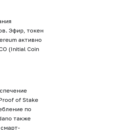
ания
в. Эфир, токен
hereum активно
 (Initial Coin
еспечение
roof of Stake
ребление по
dano также
 смарт-