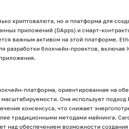
лько криптовалюта, но и платформа для созд
нных приложений (DApps) и смарт-контракто
ется важным активом на этой платформе. Et
я разработки блокчейн-проектов, включая ICO
i приложения.
блокчейн-платформа, ориентированная на об
 масштабируемости. Она использует подход P
печения консенсуса, что снижает энергопот
лее традиционными методами майнинга. Car
ет над обеспечением возможности создания