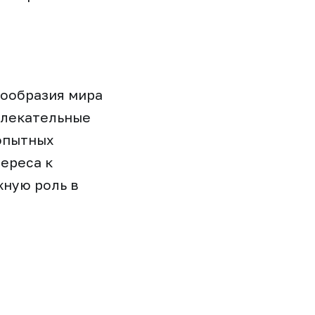
нообразия мира
влекательные
 опытных
ереса к
жную роль в