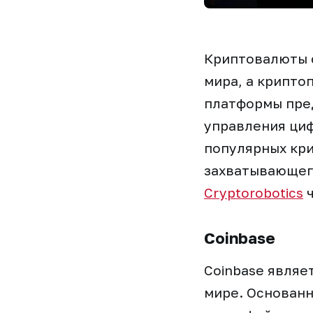
Криптовалюты 
мира, а крипто
платформы пред
управления ци
популярных кр
захватывающег
Cryptorobotics
ч
Coinbase
Coinbase являе
мире. Основанн