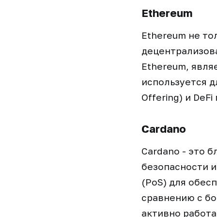
Ethereum
Ethereum не то
децентрализова
Ethereum, явля
используется дл
Offering) и DeF
Cardano
Cardano - это 
безопасности и
(PoS) для обес
сравнению с бо
активно работа