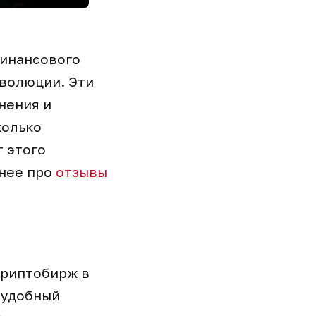
финансового
эволюции. Эти
нения и
колько
 этого
нее про
отзывы
криптобирж в
и удобный