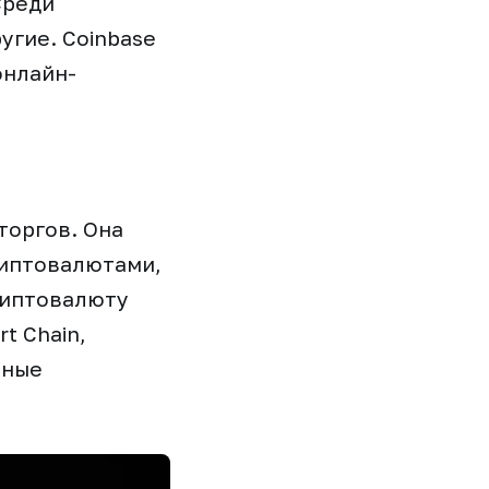
Среди
угие. Coinbase
онлайн-
торгов. Она
риптовалютами,
риптовалюту
t Chain,
нные