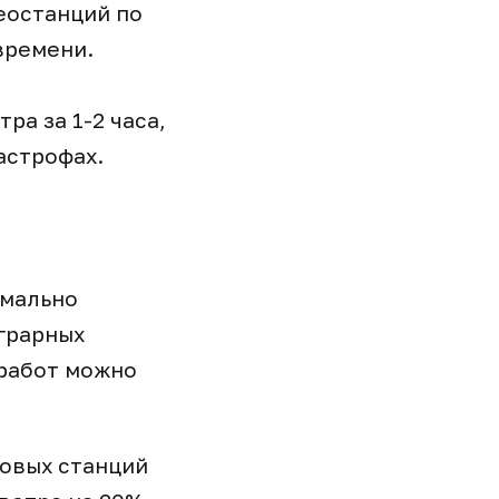
еостанций по
времени.
ра за 1-2 часа,
астрофах.
имально
аграрных
 работ можно
ровых станций