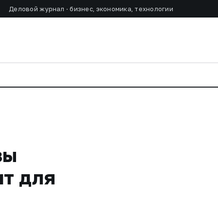
Деловой журнал · бизнес, экономика, технологии
зы
ит для