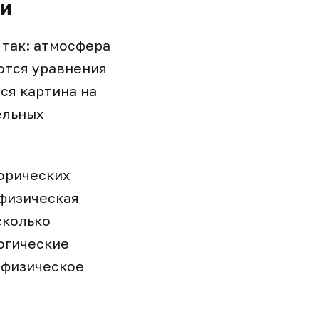
ли
 так: атмосфера
ются уравнения
ся картина на
ельных
орических
 физическая
сколько
огические
 физическое