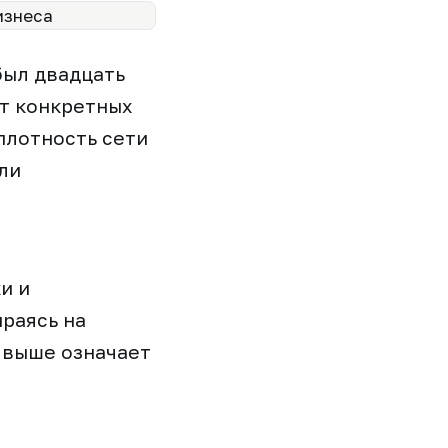
был двадцать
ат конкретных
плотность сети
ли
и и
раясь на
 выше означает