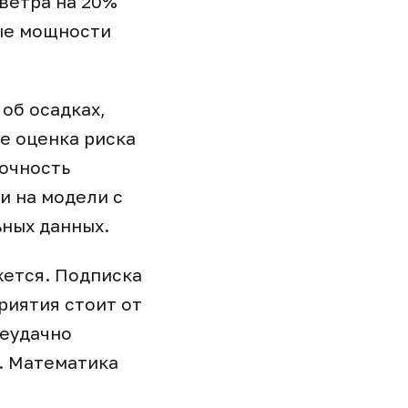
ветра на 20%
ые мощности
об осадках,
ее оценка риска
точность
и на модели с
ных данных.
жется. Подписка
риятия стоит от
неудачно
. Математика