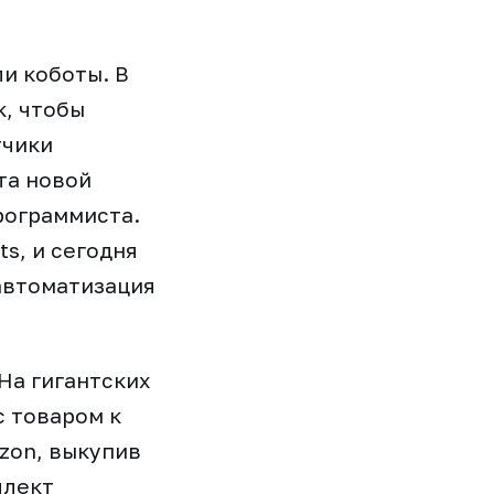
и коботы. В
к, чтобы
тчики
та новой
рограммиста.
s, и сегодня
автоматизация
На гигантских
с товаром к
zon, выкупив
ллект