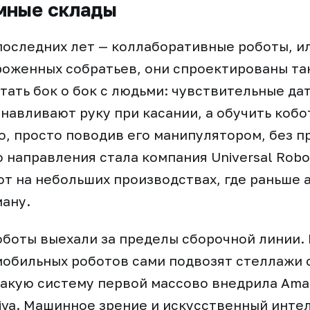
мные склады
последних лет — коллаборативные роботы, ил
роженных собратьев, они спроектированы та
тать бок о бок с людьми: чувствительные да
навливают руку при касании, а обучить кобо
, просто поводив его манипулятором, без п
 направления стала компания Universal Robot
т на небольших производствах, где раньше 
ману.
боты выехали за пределы сборочной линии. 
мобильных роботов сами подвозят стеллажи 
акую систему первой массово внедрила Ama
iva. Машинное зрение и искусственный инте