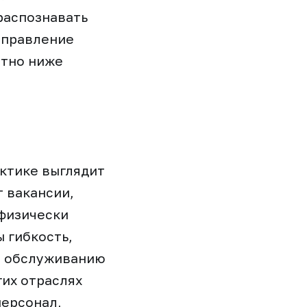
распознавать
направление
етно ниже
актике выглядит
 вакансии,
 физически
ы гибкость,
, обслуживанию
гих отраслях
персонал,