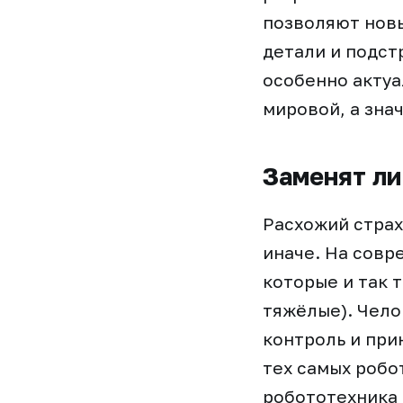
позволяют новы
детали и подст
особенно актуа
мировой, а зна
Заменят ли
Расхожий страх
иначе. На совр
которые и так 
тяжёлые). Чело
контроль и пр
тех самых робо
робототехника 