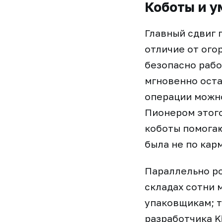
Коботы и у
Главный сдвиг 
отличие от ого
безопасно рабо
мгновенно оста
операции можно
Пионером этого
коботы помогаю
была не по кар
Параллельно ро
складах сотни 
упаковщикам; т
разработчика K