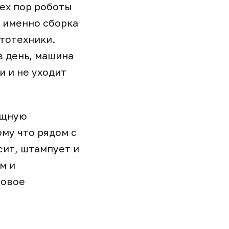
тех пор роботы
: именно сборка
тотехники.
в день, машина
и и не уходит
ощную
му что рядом с
сит, штампует и
м и
новое