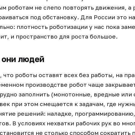
м роботам не слепо повторять движения, а 
раиваться под обстановку. Для России это 
льно: плотность роботизации у нас пока зам
чит, и пространство для роста большое.
 они людей
, что роботы оставят всех без работы, на пр
еменном производстве робот чаще закрывает
трудно заполнить (монотонные, вредные или
век при этом смещается к задачам, где нужн
инятие решений: наладке, программированию
тов. В условиях нехватки рабочих рук во мно
становится не столько способом сократить 