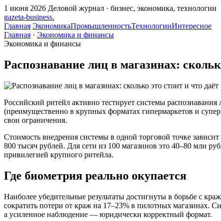
1 июня 2026
Деловой журнал · бизнес, экономика, технологии
gazeta
-
business
.
Главная
Экономика
Промышленность
Технологии
Интересное
Главная
·
Экономика и финансы
Экономика и финансы
Распознавание лиц в магазинах: сколько
Российский ритейл активно тестирует системы распознавания 
(преимущественно в крупных форматах гипермаркетов и суперма
свои ограничения.
Стоимость внедрения системы в одной торговой точке зависит 
800 тысяч рублей. Для сети из 100 магазинов это 40–80 млн ру
привилегией крупного ритейла.
Где биометрия реально окупается
Наиболее убедительные результаты достигнуты в борьбе с кра
сократить потери от краж на 17–23% в пилотных магазинах. Си
а усиленное наблюдение — юридически корректный формат.