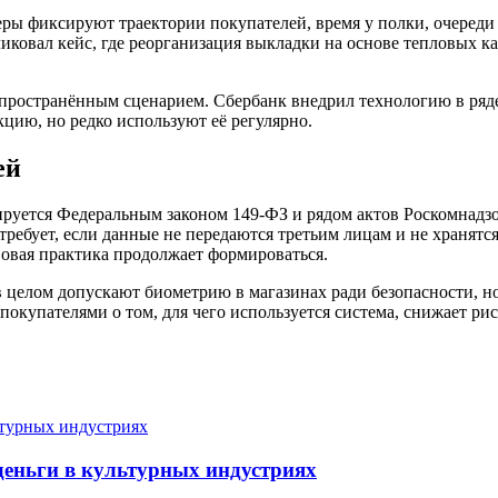
ры фиксируют траектории покупателей, время у полки, очереди 
ликовал кейс, где реорганизация выкладки на основе тепловых 
пространённым сценарием. Сбербанк внедрил технологию в ряде 
цию, но редко используют её регулярно.
ей
руется Федеральным законом 149-ФЗ и рядом актов Роскомнадзор
требует, если данные не передаются третьим лицам и не хранятс
вовая практика продолжает формироваться.
 целом допускают биометрию в магазинах ради безопасности, н
 покупателями о том, для чего используется система, снижает р
деньги в культурных индустриях