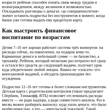
возрасте ребёнок способен понять связь между трудом и
вознаграждением, между желанием и возможностью.
Откладывать разговоры о деньгах «до совершеннолетия»
значит оставить подростка без инструментов в момент, когда
банки уже готовы выдать ему кредитную карту.
Как выстроить финансовое
воспитание по возрастам
Детям 7–10 лет хорошо работает система трёх конвертов: на
расходы сейчас, на накопление, на подарок кому-то.
Карманные деньги в небольшой сумме — не баловство, а
тренажёр. Ребёнок, который несколько раз потратил всё сразу
и остался без средств до следующей выдачи, получает урок
куда убедительнее любой лекции. Важно не «спасать» его
внеплановой выдачей, а обсудить произошедшее без
осуждения.
Подростки 12–16 лет готовы к более сложным инструментам.
Детская карта с родительским контролем (такие предлагают
Сбербанк, Тинькофф, ВТБ) позволяет отслеживать расходы
вместе — не ради надзора, а ради совместного анализа. Раз в
месяц можно разбирать выписку: куда ушли деньги, что было
необходимостью, а что — импульсной покупкой. Такой