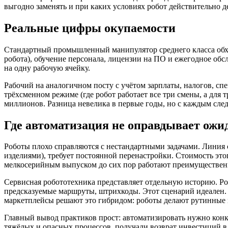
выгодно заменять и при каких условиях робот действительно д
Реальные цифры окупаемости
Стандартный промышленный манипулятор среднего класса обхо
робота), обучение персонала, лицензии на ПО и ежегодное обс
на одну рабочую ячейку.
Рабочий на аналогичном посту с учётом зарплаты, налогов, сп
трёхсменном режиме (где робот работает все три смены, а для 
миллионов. Разница невелика в первые годы, но с каждым сле
Где автоматизация не оправдывает ожи
Роботы плохо справляются с нестандартными задачами. Линия с
изделиями), требует постоянной перенастройки. Стоимость э
мелкосерийным выпуском до сих пор работают преимуществен
Сервисная робототехника представляет отдельную историю. Роб
предсказуемые маршруты, штрихкоды. Этот сценарий идеален. 
маркетплейсы решают это гибридом: роботы делают рутинные 
Главный вывод практиков прост: автоматизировать нужно конк
тяжёлых и опасных процессов, получали возврат инвестиций в 