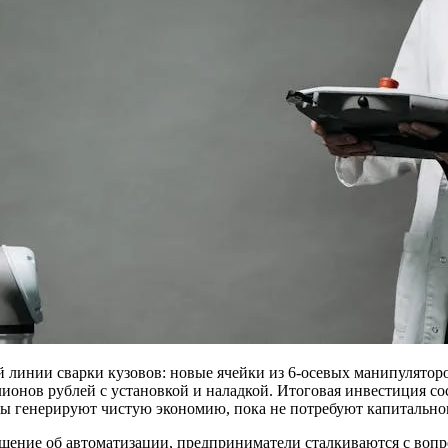
линии сварки кузовов: новые ячейки из 6-осевых манипуляторо
онов рублей с установкой и наладкой. Итоговая инвестиция сос
оты генерируют чистую экономию, пока не потребуют капитально
решение об автоматизации, предприниматели сталкиваются с воп