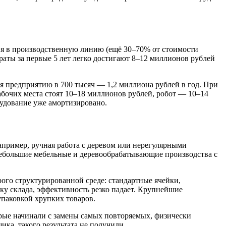
ия в производственную линию (ещё 30–70% от стоимости
раты за первые 5 лет легко достигают 8–12 миллионов рублей
ся предприятию в 700 тысяч — 1,2 миллиона рублей в год. При
рабочих места стоят 10–18 миллионов рублей, робот — 10–14
рудование уже амортизировано.
апример, ручная работа с деревом или нерегулярными
небольшие мебельные и деревообрабатывающие производства с
рого структурированной среде: стандартные ячейки,
ку склада, эффективность резко падает. Крупнейшие
паковкой хрупких товаров.
орые начинали с замены самых повторяемых, физически
ка, такого результата не получили.