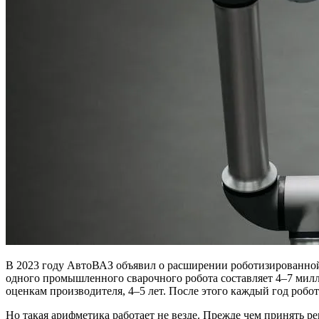
В 2023 году АвтоВАЗ объявил о расширении роботизированной 
одного промышленного сварочного робота составляет 4–7 милли
оценкам производителя, 4–5 лет. После этого каждый год роб
Но такая арифметика работает не везде. Прежде чем принять 