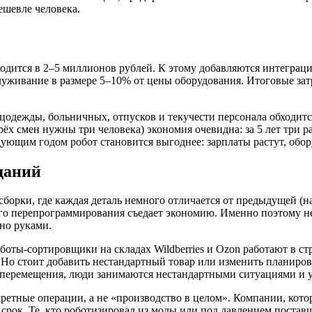
ешевле человека.
дится в 2–5 миллионов рублей. К этому добавляются интеграц
луживание в размере 5–10% от цены оборудования. Итоговые зат
ецодежды, больничных, отпусков и текучести персонала обходит
трёх смен нужны три человека) экономия очевидна: за 5 лет три 
дующим годом робот становится выгоднее: зарплаты растут, обо
даний
борки, где каждая деталь немного отличается от предыдущей (н
того перепрограммирования съедает экономию. Именно поэтому 
но руками.
оты-сортировщики на складах Wildberries и Ozon работают в ст
Но стоит добавить нестандартный товар или изменить планиров
перемещения, люди занимаются нестандартными ситуациями и у
ретные операции, а не «производство в целом». Компании, кот
срок. Те, кто роботизировал из моды или под давлением поставщи