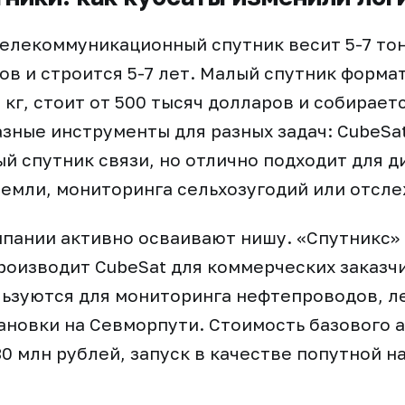
елекоммуникационный спутник весит 5-7 тон
ов и строится 5-7 лет. Малый спутник форма
0 кг, стоит от 500 тысяч долларов и собираетс
азные инструменты для разных задач: CubeSa
й спутник связи, но отлично подходит для 
емли, мониторинга сельхозугодий или отсле
пании активно осваивают нишу. «Спутникс» 
роизводит CubeSat для коммерческих заказч
льзуются для мониторинга нефтепроводов, л
ановки на Севморпути. Стоимость базового 
30 млн рублей, запуск в качестве попутной на