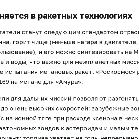
няется в ракетных технологиях
гатели станут следующим стандартом отрас
на, горит чище (меньше нагара в двигателе,
льзование), и его можно синтезировать на М
за и воды, что важно для межпланетных мисс
е испытания метановых ракет. «Роскосмос»
169 на метане для «Амура».
ли для дальних миссий позволяют разгонять
 до очень высоких скоростей: зарубежные зо
/с на ионной тяге при расходе ксенона в нес
 автономных зондов к астероидам и малым те
риант: топлива хватает на годы непрерывно