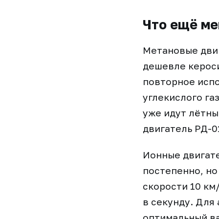
Что ещё ме
Метановые дви
дешевле кероси
повторное испо
углекислого га
уже идут лётны
двигатель РД-0
Ионные двигате
постепенно, но
скорости 10 км
в секунду. Для
оптимальный ва