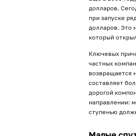
долларов. Сего
при запуске ря
долларов. Это 
который открыл
Ключевых причи
частных компан
возвращается н
составляет бол
дорогой компон
направлении: м
ступенью должн
Малые спут