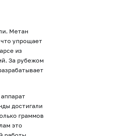
ли. Метан
 что упрощает
арсе из
ий. За рубежом
 разрабатывает
 аппарат
нды достигали
колько граммов
лам это
й работы.