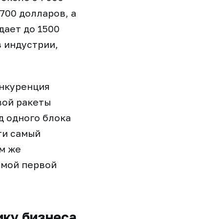
700 долларов, а
дает до 1500
в индустрии,
онкуренция
вой ракеты
д одного блока
ти самый
м же
емой первой
ику бизнеса