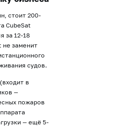
н, стоит 200-
та CubeSat
я за 12-18
t не заменит
дистанционного
живания судов.
(входит в
иков —
есных пожаров
аппарата
грузки — ещё 5-