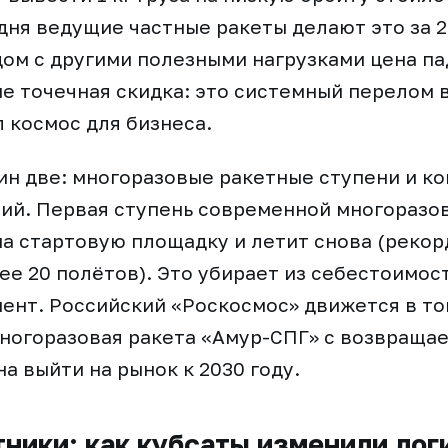
дня ведущие частные ракеты делают это за 2
дом с другими полезными нагрузками цена па
не точечная скидка: это системный перелом 
 космос для бизнеса.
н две: многоразовые ракетные ступени и к
ий. Первая ступень современной многоразо
а стартовую площадку и летит снова (рекор
ее 20 полётов). Это убирает из себестоимос
ент. Российский «Роскосмос» движется в то
ногоразовая ракета «Амур-СПГ» с возвраща
а выйти на рынок к 2030 году.
ники: как кубсаты изменили лог