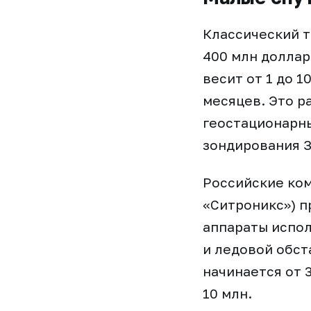
Классический т
400 млн доллар
весит от 1 до 1
месяцев. Это р
геостационарны
зондирования З
Российские ком
«Ситроникс») п
аппараты испо
и ледовой обст
начинается от 
10 млн.