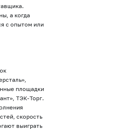
тавщика.
ы, а когда
я с опытом или
ок
ерсталь»,
енные площадки
ант», ТЭК-Торг.
полнения
стей, скорость
огают выиграть