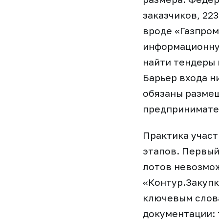
заказчиков, 22
вроде «Газпром
информационную
найти тендеры 
Барьер входа н
обязаны размещ
предпринимате
Практика участ
этапов. Первый
лотов невозмож
«Контур.Закупк
ключевым слова
документации: 