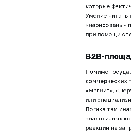
которые фактич
Умение читать 
«нарисованы» п
при помощи сп
B2B-площа
Помимо госуда
коммерческих т
«Магнит», «Лер
или специализи
Логика там ина
аналогичных ко
реакции на зап