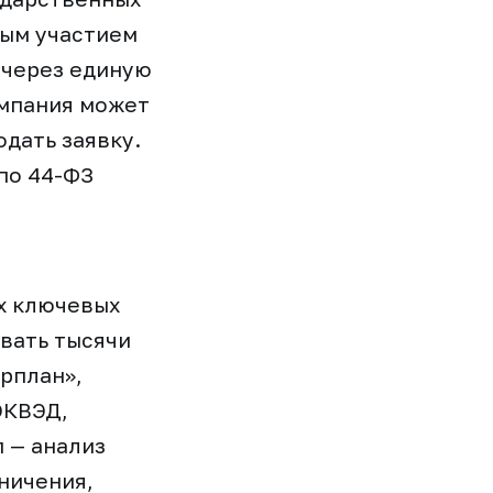
ным участием
 через единую
омпания может
одать заявку.
 по 44-ФЗ
их ключевых
вать тысячи
рплан»,
ОКВЭД,
 — анализ
ничения,