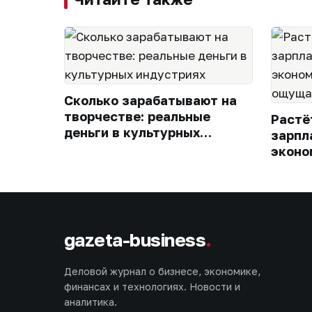
Сколько зарабатывают на
творчестве: реальные
Растё
деньги в культурных
зарпл
индустриях
эконо
всегд
кошел
gazeta-business
.
Деловой журнал о бизнесе, экономике,
финансах и технологиях. Новости и
аналитика.