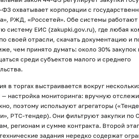
3-ФЗ охватывает корпорации с государствен
а», РЖД, «Россетей». Обе системы работают
 систему ЕИС (zakupki.gov.ru), где любая к
по своей отрасли, скачать документацию и п
иже, чем принято думать: около 30% закупок
аться среди субъектов малого и среднего
льства.
ия в торгах выстраивается вокруг нескольк
 — настройка мониторинга: вручную отслежи
но, поэтому используют агрегаторы («Тенде
и», РТС-тендер). Они фильтруют закупки по 
м, регионам и сумме контракта. Второй этап
технические задания нередко содержат огра