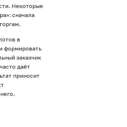
сти. Некоторые
ра»: сначала
торгам.
лотов в
 и формировать
льный заказчик
часто даёт
ьтат приносит
кт
него.