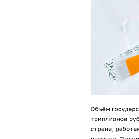
Объём государс
триллионов руб
стране, работа
размера. Федер