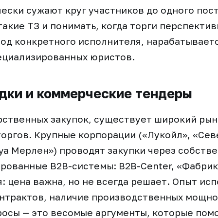
ески сужают круг участников до одного пос
такие ТЗ и понимать, когда торги перспективн
од конкретного исполнителя, нарабатываетс
ециализированных юристов.
дки и коммерческие тендеры
рственных закупок, существует широкий рын
оргов. Крупные корпорации («Лукойл», «Сев
уа Мерлен») проводят закупки через собств
рованные B2B-системы: B2B-Center, «Фабрик
я: цена важна, но не всегда решает. Опыт ис
нтрактов, наличие производственных мощно
росы — это весомые аргументы, которые пом